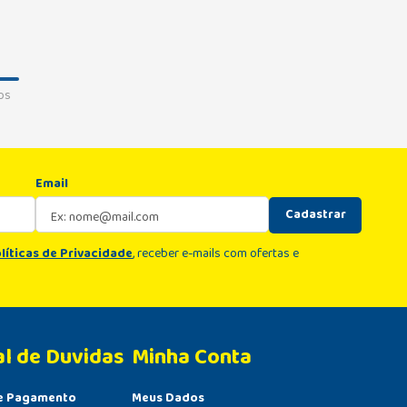
os
Email
Cadastrar
líticas de Privacidade
, receber e-mails com ofertas e
al de Duvidas
Minha Conta 
e Pagamento
Meus Dados