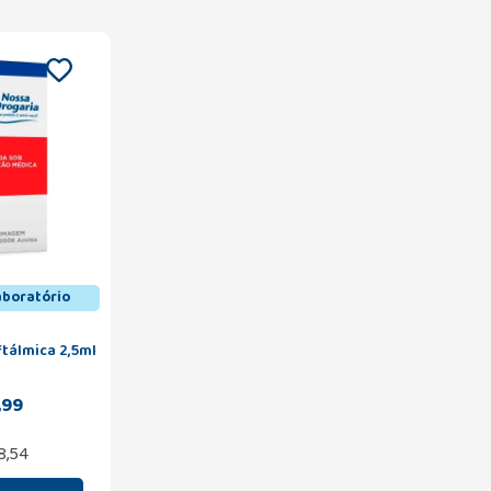
aboratório
ftálmica 2,5ml
,99
8,54