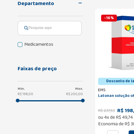
Departamento
-
16
%
Medicamentos
Faixas de preço
Desconto de l
EMS
R$ 198,00
R$ 200,00
Latonan solução o
R$ 198
R$
237
,
53
ou
4
x de
R$
49
,
74
Economia de
R$ 3