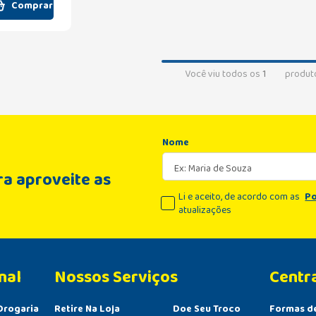
Comprar
Você viu todos os
1
produt
Nome
a aproveite as
Li e aceito, de acordo com as
Po
atualizações
nal
Centr
Drogaria
Retire Na Loja
Doe Seu Troco
Formas d