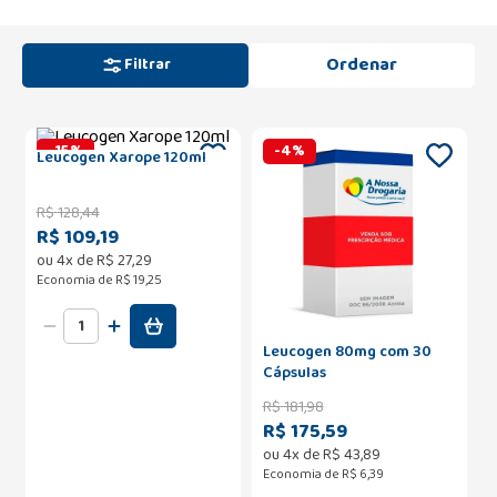
Filtrar
-
15
%
-
4
%
Leucogen Xarope 120ml
R$
128
,
44
R$ 109,19
ou
4
x de
R$
27
,
29
Economia de
R$ 19,25
Leucogen 80mg com 30
Cápsulas
R$
181
,
98
R$ 175,59
ou
4
x de
R$
43
,
89
Economia de
R$ 6,39