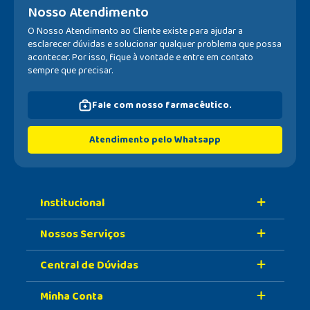
Nosso Atendimento
O Nosso Atendimento ao Cliente existe para ajudar a
esclarecer dúvidas e solucionar qualquer problema que possa
acontecer. Por isso, fique à vontade e entre em contato
sempre que precisar.
Fale com nosso farmacêutico.
Atendimento pelo Whatsapp
Institucional
Nossos Serviços
Sobre A Nossa Drogaria
Central de Dúvidas
Nossa História
Retire Na Loja
Nossas Lojas
Minha Conta
Vacinas
Formas de Pagamento