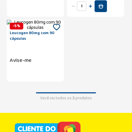
-
5
%
Leucogen 80mg com 90
cápsulas
Avise-me
Você viu todos os
3
produtos