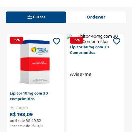
Filtrar
-
5
%
-
5
%
Lipitor 40mg com 30
Comprimidos
Avise-me
Lipitor 10mg com 30
comprimidos
R$
208
,
50
R$ 198,09
ou
4
x de
R$
49
,
52
Economia de
R$ 10,41