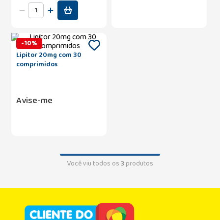
-
10
%
Lipitor 20mg com 30
comprimidos
Avise-me
Você viu todos os
3
produtos