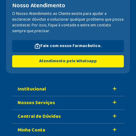
Nosso Atendimento
O Nosso Atendimento ao Cliente existe para ajudar a
esclarecer dúvidas e solucionar qualquer problema que possa
acontecer. Por isso, fique à vontade e entre em contato
sempre que precisar.
Fale com nosso farmacêutico.
Atendimento pelo Whatsapp
Institucional
Nossos Serviços
Sobre A Nossa Drogaria
Central de Dúvidas
Nossa História
Retire Na Loja
Nossas Lojas
Minha Conta
Vacinas
Formas de Pagamento