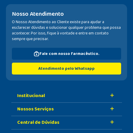
Nosso Atendimento
O Nosso Atendimento ao Cliente existe para ajudar a
esclarecer dúvidas e solucionar qualquer problema que possa
acontecer. Por isso, fique à vontade e entre em contato
sempre que precisar.
Fale com nosso farmacêutico.
Atendimento pelo Whatsapp
Institucional
Nossos Serviços
Sobre A Nossa Drogaria
Central de Dúvidas
Nossa História
Retire Na Loja