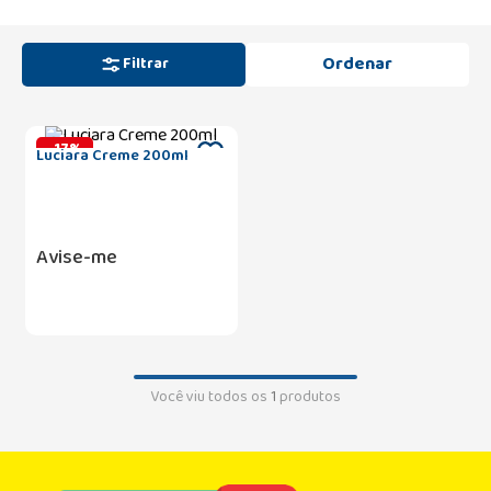
Filtrar
-
17
%
Luciara Creme 200ml
Avise-me
Você viu todos os
1
produtos