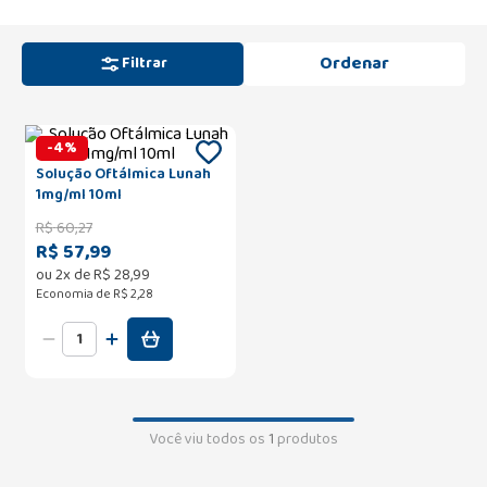
Filtrar
-
4
%
Solução Oftálmica Lunah
1mg/ml 10ml
R$
60
,
27
R$ 57,99
ou
2
x de
R$
28
,
99
Economia de
R$ 2,28
Você viu todos os
1
produtos