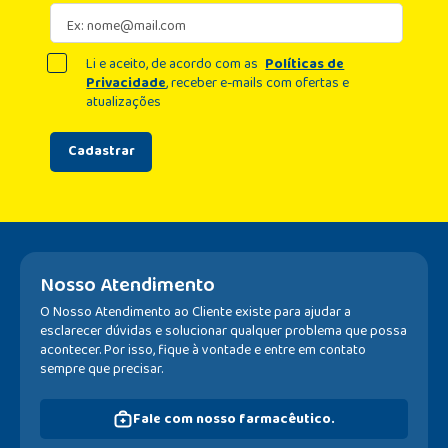
Li e aceito, de acordo com as
Políticas de
Privacidade
, receber e-mails com ofertas e
atualizações
Cadastrar
Nosso Atendimento
O Nosso Atendimento ao Cliente existe para ajudar a
esclarecer dúvidas e solucionar qualquer problema que possa
acontecer. Por isso, fique à vontade e entre em contato
sempre que precisar.
Fale com nosso farmacêutico.