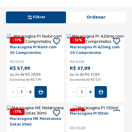
Filtrar
-
11
%
-
12
%
Maracugina PI Noite com
Maracugina PI 420mg com
20 Comprimidos
20 Comprimidos
R$
65
,
13
R$
43
,
10
R$ 57,99
R$ 37,99
ou
2
x de
R$
28
,
99
ou
1
x de
R$
37
,
99
Economia de
R$ 7,14
Economia de
R$ 5,11
-
11
%
-
12
%
Maracugina PI 150ml
Maracugina ME Melatonina
Gotas 30ml
R$
59
,
88