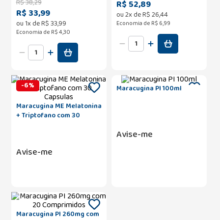
R$
38
,
29
R$ 52,89
R$ 33,99
ou
2
x de
R$
26
,
44
ou
1
x de
R$
33
,
99
Economia de
R$ 6,99
Economia de
R$ 4,30
-
6
%
Maracugina PI 100ml
Maracugina ME Melatonina
+ Triptofano com 30
Capsulas
Avise-me
Avise-me
Maracugina PI 260mg com