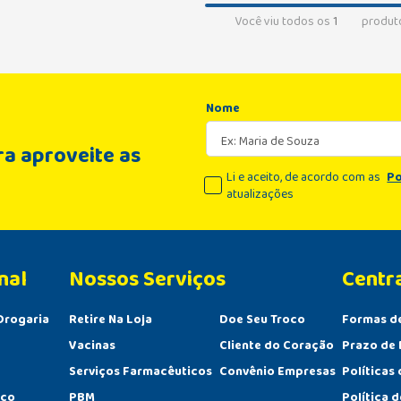
Você viu todos os
1
produt
Nome
a aproveite as
Li e aceito, de acordo com as
Po
atualizações
nal
Centr
Drogaria
Retire Na Loja
Doe Seu Troco
Formas d
Vacinas
Cliente do Coração
Prazo de 
Serviços Farmacêuticos
Convênio Empresas
Políticas
sco
PBM
Política 