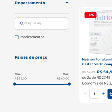
Departamento
-
4
%
Medicamentos
Faixas de preço
Matrion Polivitamí
Gestantes 30 com
R$ 54,
R$
57
,
09
ou
2
x de
R$
27
,
49
R$ 54,00
R$ 60,00
Economia de
R$ 2