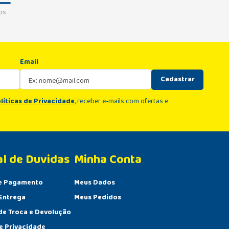
os
Email
Cadastrar
líticas de Privacidade
, receber e-mails com ofertas e
al de Duvidas
Minha Conta 
e Pagamento
Meus Dados
Entrega
Meus Pedidos
 de Troca e Devolução
de Privacidade