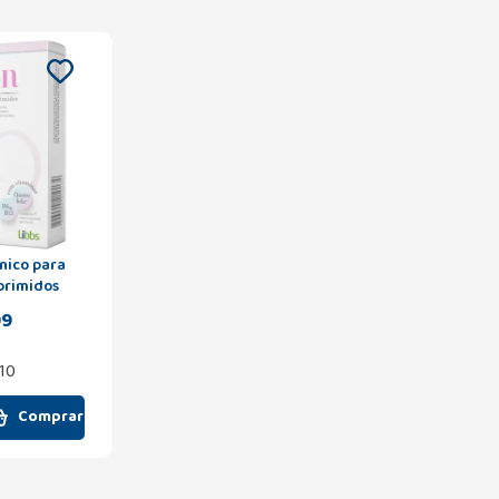
nico para
primidos
99
,10
Comprar