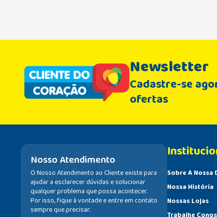
Newsletter
Cadastre-se agor
ofertas
Institucio
Nosso Atendimento
O Nosso Atendimento ao Cliente existe para
Sobre A Nossa 
ajudar a esclarecer dúvidas e solucionar
Nossa História
qualquer problema que possa acontecer.
Por isso, fique à vontade e entre em contato
Nossas Lojas
sempre que precisar.
Trabalhe Cono