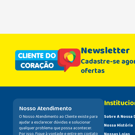
Newsletter
Cadastre-se agor
ofertas
Institucio
Nosso Atendimento
O Nosso Atendimento ao Cliente existe para
Sobre A Nossa 
ajudar a esclarecer dúvidas e solucionar
Nossa História
qualquer problema que possa acontecer.
Por isso, fique à vontade e entre em contato
Nossas Lojas