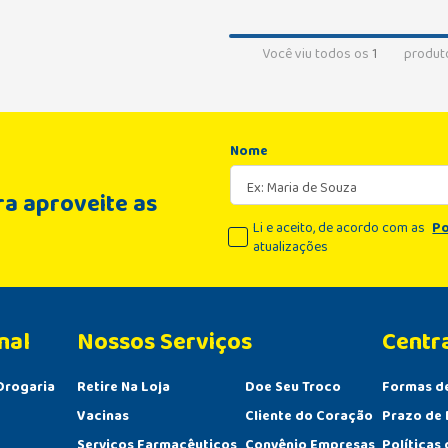
Você viu todos os
1
produt
Nome
a aproveite as
Li e aceito, de acordo com as
Po
atualizações
nal
Centr
Drogaria
Retire Na Loja
Doe Seu Troco
Formas d
Vacinas
Cliente do Coração
Prazo de 
Serviços Farmacêuticos
Convênio Empresas
Políticas