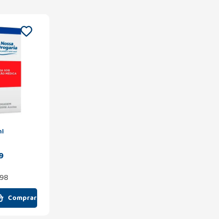
ml
9
,98
Comprar