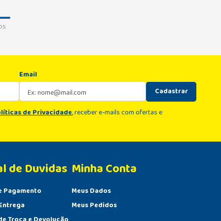
os
Email
Cadastrar
líticas de Privacidade
, receber e-mails com ofertas e
al de Duvidas
Minha Conta 
e Pagamento
Meus Dados
Entrega
Meus Pedidos
 de Troca e Devolução