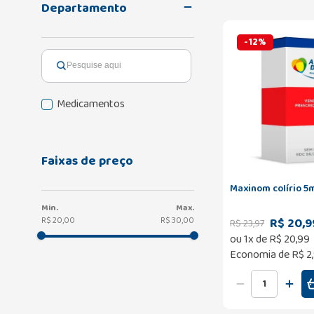
Departamento
-
12
%
Medicamentos
Faixas de preço
Maxinom colírio 5
R$ 20,9
R$ 20,00
R$ 30,00
R$
23
,
97
ou
1
x de
R$
20
,
99
Economia de
R$ 2