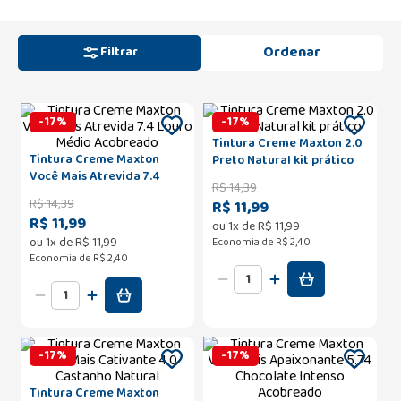
Filtrar
-
17
%
-
17
%
Tintura Creme Maxton 2.0
Tintura Creme Maxton
Preto Natural kit prático
Você Mais Atrevida 7.4
R$
14
,
39
Louro Médio Acobreado
R$
14
,
39
R$ 11,99
R$ 11,99
ou
1
x de
R$
11
,
99
ou
1
x de
R$
11
,
99
Economia de
R$ 2,40
Economia de
R$ 2,40
-
17
%
-
17
%
Tintura Creme Maxton