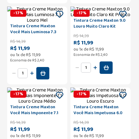
-
17
%
-
17
%
Tintura Creme Maxton 9.0
Tintura Creme Maxton
Louro Muito Claro Kit
Você Mais Luminosa 7.3
Prático
R$
14
,
39
Louro Mel
R$
14
,
39
R$ 11,99
R$ 11,99
ou
1
x de
R$
11
,
99
ou
1
x de
R$
11
,
99
Economia de
R$ 2,40
Economia de
R$ 2,40
-
17
%
-
17
%
Tintura Creme Maxton
Tintura Creme Maxton
Você Mais Imponente 7.1
Você Mais Impetuosa 6.0
Louro Cinza Médio
Louro Escuro
R$
14
,
39
R$
14
,
39
R$ 11,99
R$ 11,99
ou
1
x de
R$
11
,
99
ou
1
x de
R$
11
,
99