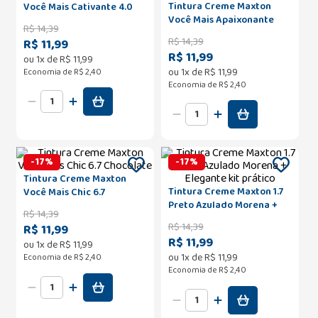
Tintura Creme Maxton
Você Mais Cativante 4.0
Você Mais Apaixonante
Castanho Natural
R$
14
,
39
5.74 Chocolate Intenso
R$
14
,
39
R$ 11,99
Acobreado
R$ 11,99
ou
1
x de
R$
11
,
99
ou
1
x de
R$
11
,
99
Economia de
R$ 2,40
Economia de
R$ 2,40
-
17
%
-
17
%
Tintura Creme Maxton
Tintura Creme Maxton 1.7
Você Mais Chic 6.7
Preto Azulado Morena +
Chocolate
R$
14
,
39
Elegante kit prático
R$
14
,
39
R$ 11,99
R$ 11,99
ou
1
x de
R$
11
,
99
ou
1
x de
R$
11
,
99
Economia de
R$ 2,40
Economia de
R$ 2,40