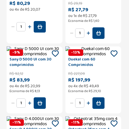
R$ 80,29
R$
29
,
19
R$ 27,79
ou
4
x de
R$
20
,
07
ou
1
x de
R$
27
,
79
Economia de
R$ 1,40
-
9
%
-
13
%
Sany D 5000 UI com 30
Duekal com 60
comprimidos
Comprimidos
R$
92
,
12
R$
227
,
09
R$ 83,99
R$ 197,99
ou
4
x de
R$
20
,
99
ou
4
x de
R$
49
,
49
Economia de
R$ 8,13
Economia de
R$ 29,10
-
11
%
-
11
%