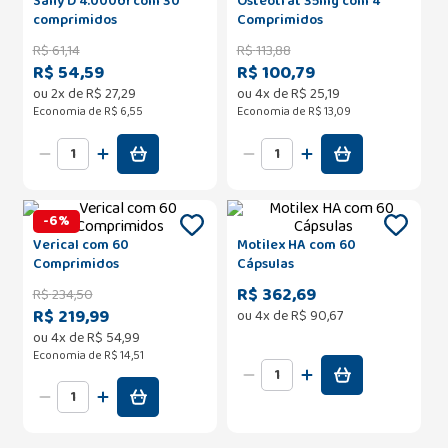
Sany D 4.000UI com 30
Osteotrat 35mg com 4
comprimidos
Comprimidos
R$
61
,
14
R$
113
,
88
R$ 54,59
R$ 100,79
ou
2
x de
R$
27
,
29
ou
4
x de
R$
25
,
19
Economia de
R$ 6,55
Economia de
R$ 13,09
-
6
%
Verical com 60
Motilex HA com 60
Comprimidos
Cápsulas
R$ 362,69
R$
234
,
50
R$ 219,99
ou
4
x de
R$
90
,
67
ou
4
x de
R$
54
,
99
Economia de
R$ 14,51