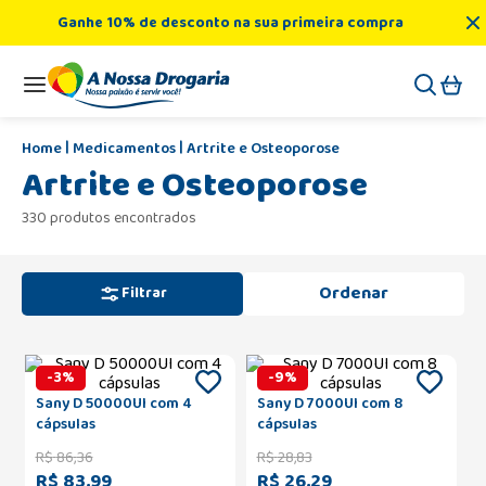
Ganhe 10% de desconto na sua primeira compra
Medicamentos
Artrite e Osteoporose
Artrite e Osteoporose
330 produtos encontrados
Filtrar
-
3
%
-
9
%
Sany D 50000UI com 4
Sany D 7000UI com 8
cápsulas
cápsulas
R$
86
,
36
R$
28
,
83
R$ 83,99
R$ 26,29