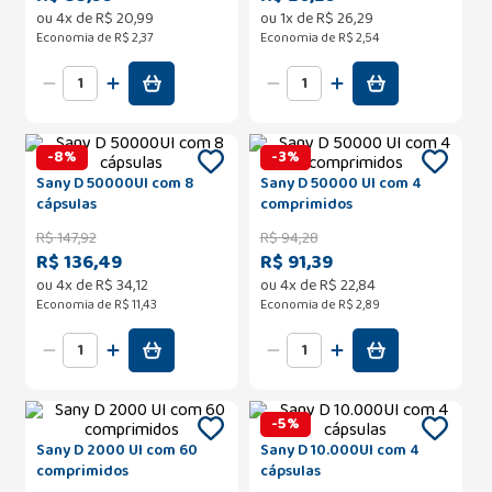
ou
4
x de
R$
20
,
99
ou
1
x de
R$
26
,
29
Economia de
R$ 2,37
Economia de
R$ 2,54
-
8
%
-
3
%
Sany D 50000UI com 8
Sany D 50000 UI com 4
cápsulas
comprimidos
R$
147
,
92
R$
94
,
28
R$ 136,49
R$ 91,39
ou
4
x de
R$
34
,
12
ou
4
x de
R$
22
,
84
Economia de
R$ 11,43
Economia de
R$ 2,89
-
5
%
Sany D 2000 UI com 60
Sany D 10.000UI com 4
comprimidos
cápsulas