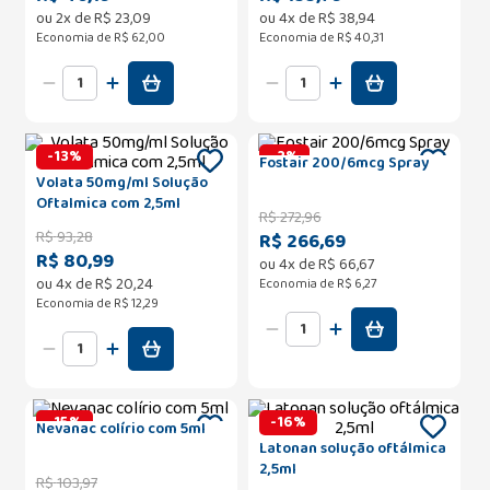
ou
2
x de
R$
23
,
09
ou
4
x de
R$
38
,
94
Economia de
R$ 62,00
Economia de
R$ 40,31
-
13
%
-
2
%
Fostair 200/6mcg Spray
Volata 50mg/ml Solução
Oftalmica com 2,5ml
R$
272
,
96
R$
93
,
28
R$ 266,69
R$ 80,99
ou
4
x de
R$
66
,
67
ou
4
x de
R$
20
,
24
Economia de
R$ 6,27
Economia de
R$ 12,29
-
15
%
-
16
%
Nevanac colírio com 5ml
Latonan solução oftálmica
2,5ml
R$
103
,
97