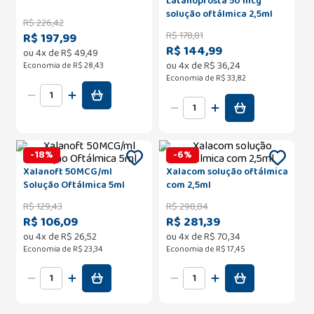
Latanoprosta 50 mcg
solução oftálmica 2,5ml
R$
226
,
42
EMS
R$
178
,
81
R$ 197,99
R$ 144,99
ou
4
x de
R$
49
,
49
ou
4
x de
R$
36
,
24
Economia de
R$ 28,43
Economia de
R$ 33,82
-
18
%
-
6
%
Xalanoft 50MCG/ml
Xalacom solução oftálmica
Solução Oftálmica 5ml
com 2,5ml
R$
129
,
43
R$
298
,
84
R$ 106,09
R$ 281,39
ou
4
x de
R$
26
,
52
ou
4
x de
R$
70
,
34
Economia de
R$ 23,34
Economia de
R$ 17,45