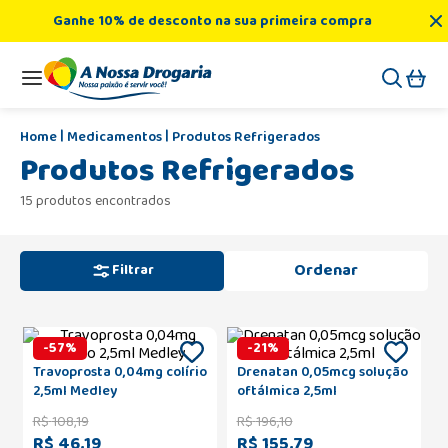
Ganhe 10% de desconto na sua primeira compra
Medicamentos
Produtos Refrigerados
Produtos Refrigerados
15 produtos encontrados
Filtrar
-
57
%
-
21
%
Travoprosta 0,04mg colírio
Drenatan 0,05mcg solução
2,5ml Medley
oftálmica 2,5ml
R$
108
,
19
R$
196
,
10
R$ 46,19
R$ 155,79