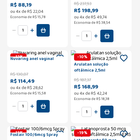
R$
237
,
53
R$ 88,19
R$ 198,99
ou
4
x de
R$
22
,
04
ou
4
x de
R$
49
,
74
Economia de
R$ 15,78
Economia de
R$ 38,54
-
12
%
-
10
%
Nuvaring anel vaginal
Arulatan solução
oftálmica 2,5ml
R$
130
,
07
R$
187
,
37
R$ 114,49
R$ 168,99
ou
4
x de
R$
28
,
62
ou
4
x de
R$
42
,
24
Economia de
R$ 15,58
Economia de
R$ 18,38
-
13
%
-
19
%
Fostair 100/6mcg Spray