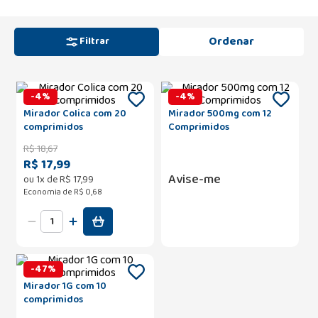
Filtrar
-
4
%
-
4
%
Mirador Colica com 20
Mirador 500mg com 12
comprimidos
Comprimidos
R$
18
,
67
R$ 17,99
Avise-me
ou
1
x de
R$
17
,
99
Economia de
R$ 0,68
-
47
%
Mirador 1G com 10
comprimidos