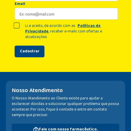
Email
Li e aceito, de acordo com as
Políticas de
Privacidade
, receber e-mails com ofertas e
atualizações
Cadastrar
Nosso Atendimento
O Nosso Atendimento ao Cliente existe para ajudar a
esclarecer dúvidas e solucionar qualquer problema que possa
acontecer. Por isso, fique à vontade e entre em contato
sempre que precisar.
Fale com nosso farmacêutico.