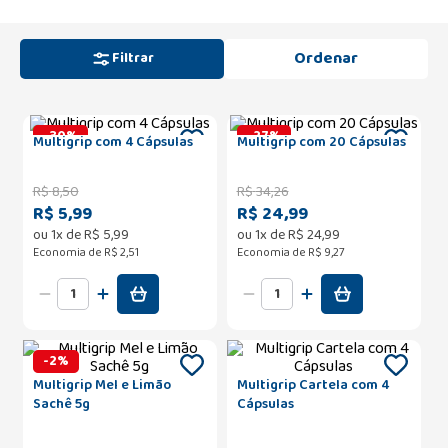
Filtrar
-
30
%
-
27
%
Multigrip com 4 Cápsulas
Multigrip com 20 Cápsulas
R$
8
,
50
R$
34
,
26
R$ 5,99
R$ 24,99
ou
1
x de
R$
5
,
99
ou
1
x de
R$
24
,
99
Economia de
R$ 2,51
Economia de
R$ 9,27
-
2
%
Multigrip Mel e Limão
Multigrip Cartela com 4
Sachê 5g
Cápsulas