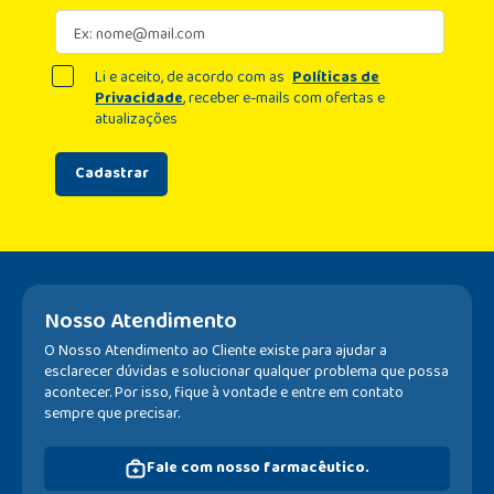
Li e aceito, de acordo com as
Políticas de
Privacidade
, receber e-mails com ofertas e
atualizações
Cadastrar
Nosso Atendimento
O Nosso Atendimento ao Cliente existe para ajudar a
esclarecer dúvidas e solucionar qualquer problema que possa
acontecer. Por isso, fique à vontade e entre em contato
sempre que precisar.
Fale com nosso farmacêutico.