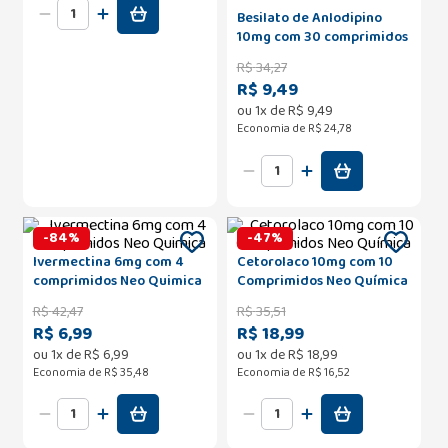
Besilato de Anlodipino
10mg com 30 comprimidos
Neo Química
R$
34
,
27
R$ 9,49
ou
1
x de
R$
9
,
49
Economia de
R$ 24,78
-
84
%
-
47
%
Ivermectina 6mg com 4
Cetorolaco 10mg com 10
comprimidos Neo Quimica
Comprimidos Neo Química
R$
42
,
47
R$
35
,
51
R$ 6,99
R$ 18,99
ou
1
x de
R$
6
,
99
ou
1
x de
R$
18
,
99
Economia de
R$ 35,48
Economia de
R$ 16,52