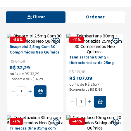
Filtrar
-
50
%
-
11
%
Bisoprolol 2,5mg Com 30
Comprimidos Neo Química
Telmisartana 80mg +
R$
64
,
58
Hidroclorotiazida 25mg
R$ 32,29
com 30 Comprimidos Neo
R$
119
,
98
ou
1
x de
R$
32
,
29
Química
R$ 107,09
Economia de
R$ 32,29
ou
4
x de
R$
26
,
77
Economia de
R$ 12,89
-
7
%
-
41
%
Trimetazidina 35mg com