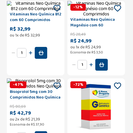
-
12
%
Vitaminas Neo Química B12
Vitaminas Neo Química
com 60 Comprimidos
Magnésio com 60
R$ 32,99
Comprimidos
R$
28
,
49
ou
1
x de
R$
32
,
99
R$ 24,99
ou
1
x de
R$
24
,
99
Economia de
R$ 3,50
-
47
%
-
72
%
Bisoprolol 5mg com 30
Comprimidos Neo Química
R$
80
,
69
R$ 42,79
ou
2
x de
R$
21
,
39
Economia de
R$ 37,90