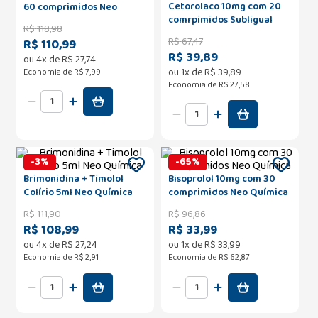
Cetorolaco 10mg com 20
60 comprimidos Neo
comrpimidos Subligual
Química
R$
118
,
98
Neo Química
R$
67
,
47
R$ 110,99
R$ 39,89
ou
4
x de
R$
27
,
74
ou
1
x de
R$
39
,
89
Economia de
R$ 7,99
Economia de
R$ 27,58
-
3
%
-
65
%
Brimonidina + Timolol
Bisoprolol 10mg com 30
Colírio 5ml Neo Química
comprimidos Neo Química
R$
111
,
90
R$
96
,
86
R$ 108,99
R$ 33,99
ou
4
x de
R$
27
,
24
ou
1
x de
R$
33
,
99
Economia de
R$ 2,91
Economia de
R$ 62,87