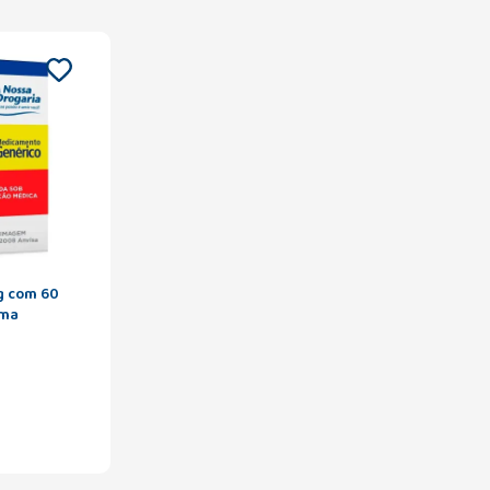
g com 60
rma