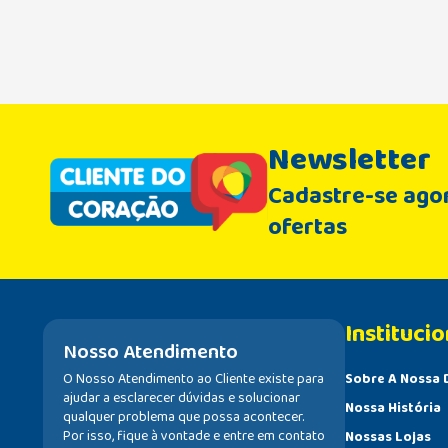
Newsletter
Cadastre-se agor
ofertas
Institucio
Nosso Atendimento
O Nosso Atendimento ao Cliente existe para
Sobre A Nossa 
ajudar a esclarecer dúvidas e solucionar
Nossa História
qualquer problema que possa acontecer.
Por isso, fique à vontade e entre em contato
Nossas Lojas