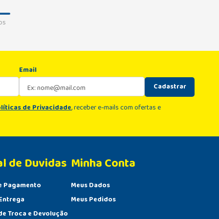
os
Email
Cadastrar
líticas de Privacidade
, receber e-mails com ofertas e
al de Duvidas
Minha Conta 
e Pagamento
Meus Dados
Entrega
Meus Pedidos
 de Troca e Devolução