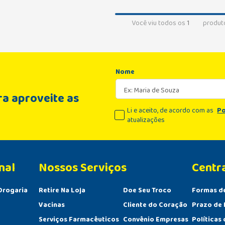
Você viu todos os
1
produt
Nome
a aproveite as
Li e aceito, de acordo com as
Po
atualizações
nal
Centr
Drogaria
Retire Na Loja
Doe Seu Troco
Formas d
Vacinas
Cliente do Coração
Prazo de 
Serviços Farmacêuticos
Convênio Empresas
Políticas