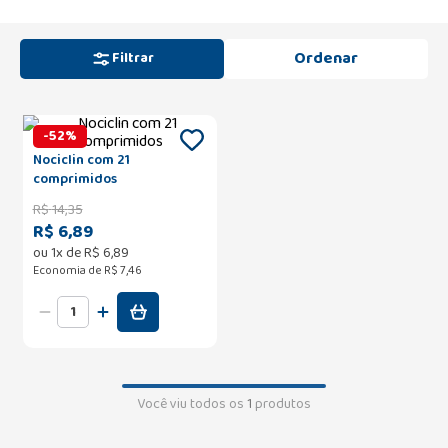
Filtrar
-
52
%
Nociclin com 21
comprimidos
R$
14
,
35
R$ 6,89
ou
1
x de
R$
6
,
89
Economia de
R$ 7,46
Você viu todos os
1
produtos