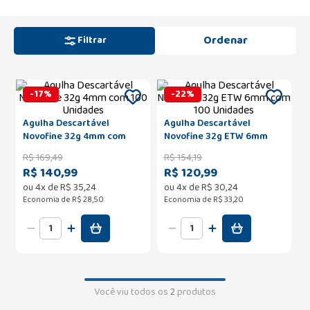
Filtrar
-
17
%
-
22
%
Agulha Descartável
Agulha Descartável
Novofine 32g 4mm com
Novofine 32g ETW 6mm
100 Unidades
com 100 Unidades
R$
169
,
49
R$
154
,
19
R$ 140,99
R$ 120,99
ou
4
x de
R$
35
,
24
ou
4
x de
R$
30
,
24
Economia de
R$ 28,50
Economia de
R$ 33,20
Você viu todos os
2
produtos