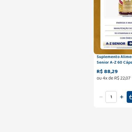
Suplemento Alime
Senior A-Z 60 Cáp
R$ 88,29
ou
4
x de
R$
22
,
07