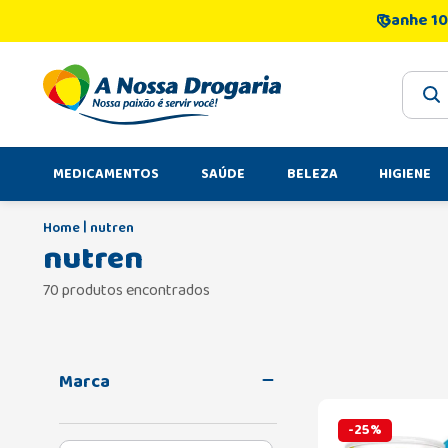
Ganhe 10
O que 
MEDICAMENTOS
SAÚDE
BELEZA
HIGIENE
nutren
nutren
70 produtos encontrados
Marca
-
25
%