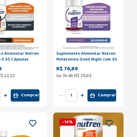
o Alimentar Nutren
Suplemento Alimentar Nutren
-Z 30 Cápsulas
Melatonina Good Night com 30
Cápsulas
9
R$ 76,89
R$
22
,
22
ou
3
x de
R$
25
,
63
Comprar
Comprar
-
14
%