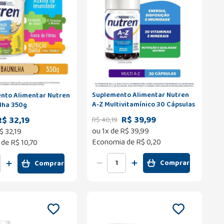
Suplemento Alimentar Nutren
to Alimentar Nutren
A-Z Multivitamínico 30 Cápsulas
ilha 350g
R$ 39,99
R$ 32,19
R$
40
,
19
ou
1
x de
R$
39
,
99
$
32
,
19
Economia de
R$ 0,20
 de
R$ 10,70
Comprar
Comprar