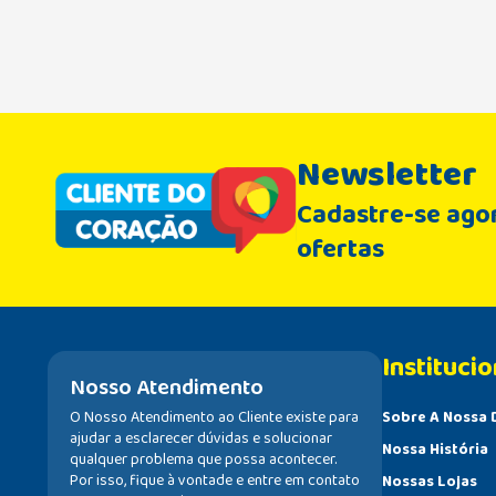
Newsletter
Cadastre-se agor
ofertas
Institucio
Nosso Atendimento
O Nosso Atendimento ao Cliente existe para
Sobre A Nossa 
ajudar a esclarecer dúvidas e solucionar
Nossa História
qualquer problema que possa acontecer.
Por isso, fique à vontade e entre em contato
Nossas Lojas