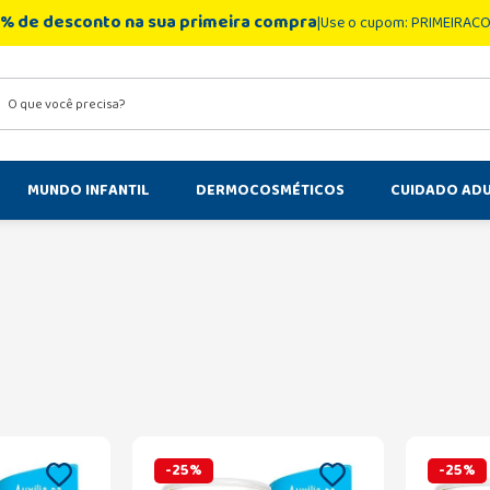
% de desconto na sua primeira compra
Use o cupom: PRIMEIRAC
você precisa?
MUNDO INFANTIL
DERMOCOSMÉTICOS
CUIDADO AD
-
25
%
-
25
%