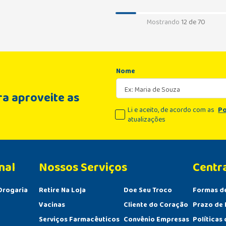
Mostrando
12 de 70
Nome
a aproveite as
Li e aceito, de acordo com as
Po
atualizações
nal
Centr
Drogaria
Retire Na Loja
Doe Seu Troco
Formas d
Vacinas
Cliente do Coração
Prazo de 
Serviços Farmacêuticos
Convênio Empresas
Políticas