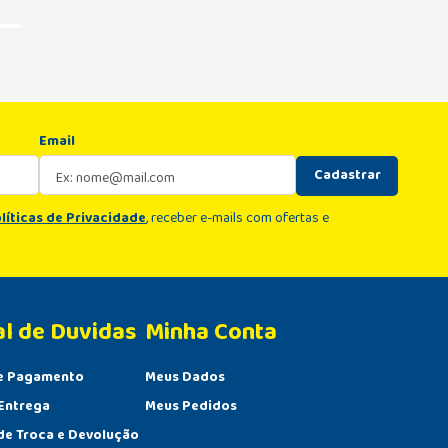
Email
Cadastrar
líticas de Privacidade
, receber e-mails com ofertas e
al de Duvidas
Minha Conta 
e Pagamento
Meus Dados
Entrega
Meus Pedidos
 de Troca e Devolução