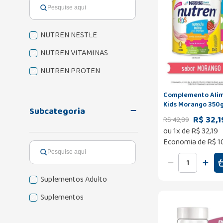
NUTREN NESTLE
NUTREN VITAMINAS
NUTREN PROTEN
Complemento Alim
Kids Morango 350
Subcategoria
R$ 32,1
R$
42
,
89
ou
1
x de
R$
32
,
19
Economia de
R$ 1
Suplementos Adulto
Suplementos