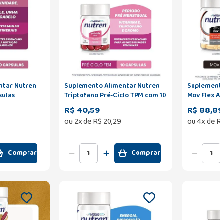
ntar Nutren
Suplemento Alimentar Nutren
Suplement
sulas
Triptofano Pré-Ciclo TPM com 10
Mov Flex A
Cápsulas
R$ 40,59
R$ 88,8
ou
2
x de
R$
20
,
29
ou
4
x de
Comprar
Comprar