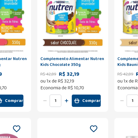
entar Nutren
Complemento Alimentar Nutren
Complemen
g
Kids Chocolate 350g
Kids Baun
9
R$ 32,19
R$
42
,
89
R$
42
,
89
ou
1
x de
R$
32
,
19
ou
1
x de
R
0,70
Economia de
R$ 10,70
Economia
Comprar
Comprar