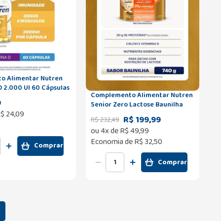
o Alimentar Nutren
D 2.000 UI 60 Cápsulas
Complemento Alimentar Nutren
9
Senior Zero Lactose Baunilha
$
24
,
09
740g
R$ 199,99
R$
232
,
49
ou
4
x de
R$
49
,
99
Economia de
R$ 32,50
Comprar
Comprar