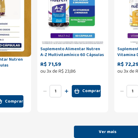
Suplemento Alimentar Nutren
Suplement
A-Z Multivitamínico 60 Cápsulas
Vitamina 
ntar Nutren
R$ 71,59
R$ 72,2
sulas
ou
3
x de
R$
23
,
86
ou
3
x de
R
Comprar
Comprar