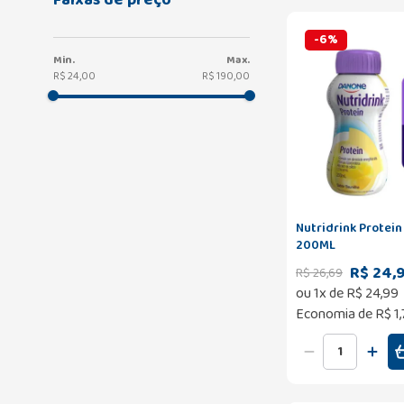
-
6
%
R$ 24,00
R$ 190,00
Nutridrink Protein
200ML
R$ 24,
R$
26
,
69
ou
1
x de
R$
24
,
99
Economia de
R$ 1