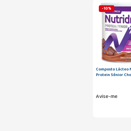
-
10
%
Composto Lácteo N
Protein Sênior Ch
Avise-me