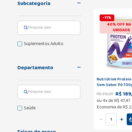
Subcategoria
-
11
%
40% OFF NA 
UNIDADE
Suplementos Adulto
Departamento
Nutridrink Protein
Sem Sabor Pó 700
R$ 189
R$
212
,
29
ou
4
x de
R$
47
,
47
Economia de
R$ 2
Saúde
Faixas de preço