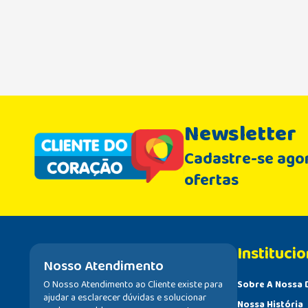
Newsletter
Cadastre-se agor
ofertas
Institucio
Nosso Atendimento
O Nosso Atendimento ao Cliente existe para
Sobre A Nossa 
ajudar a esclarecer dúvidas e solucionar
Nossa História