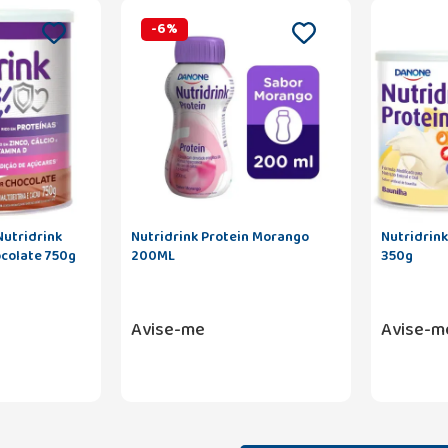
-
6
%
utridrink
Nutridrink Protein Morango
Nutridrink
ocolate 750g
200ML
350g
Avise-me
Avise-m