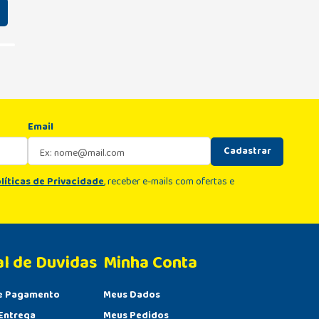
Email
Cadastrar
líticas de Privacidade
, receber e-mails com ofertas e
al de Duvidas
Minha Conta 
e Pagamento
Meus Dados
Entrega
Meus Pedidos