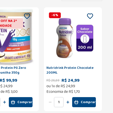
-
6
%
OFF NA 2ª
NIDADE
 Protein Pó Zero
Nutridrink Protein Chocolate
aunilha 350g
200ML
R$ 99,99
R$ 24,99
R$
26
,
69
R$
24
,
99
ou
1
x de
R$
24
,
99
 de
R$ 3,00
Economia de
R$ 1,70
Comprar
Comprar