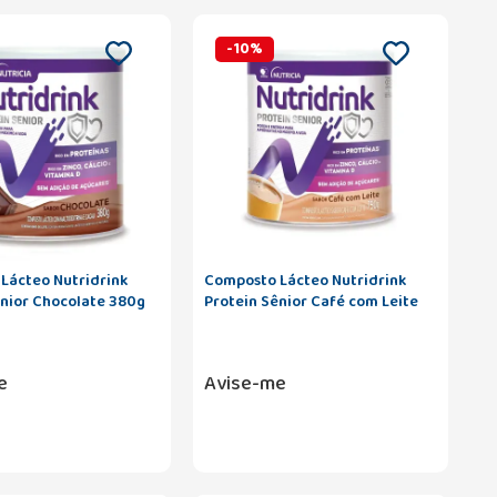
-
10
%
Lácteo Nutridrink
Composto Lácteo Nutridrink
ênior Chocolate 380g
Protein Sênior Café com Leite
750g
e
Avise-me