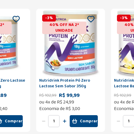
-
3
%
-
3
%
2ª
40% OFF NA 2ª
40% 
UNIDADE
U
 Zero Lactose
Nutridrink Protein Pó Zero
Nutridrink
g
Lactose Sem Sabor 350g
Lactose B
,89
R$ 99,99
R$
102
,
99
R$
102
,
99
ou
4
x de
R$
24
,
99
ou
4
x de
2,40
Economia de
R$ 3,00
Economia
Comprar
Comprar