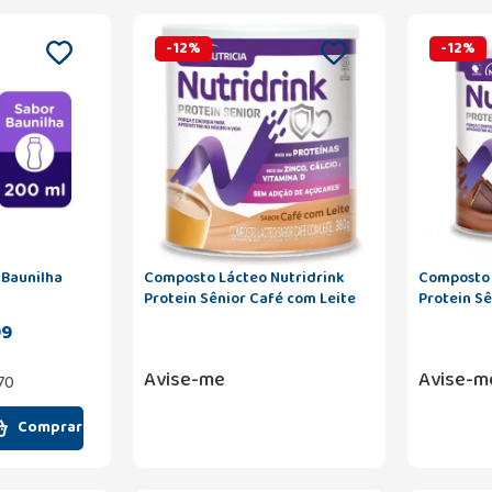
-
12
%
-
12
%
 Baunilha
Composto Lácteo Nutridrink
Composto 
Protein Sênior Café com Leite
Protein S
380g
99
Avise-me
Avise-m
,70
Comprar