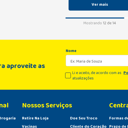
Mostrando
12 de 14
Nome
a aproveite as
Li e aceito, de acordo com as
Po
atualizações
nal
Centr
Drogaria
Retire Na Loja
Doe Seu Troco
Formas d
Vacinas
Cliente do Coração
Prazo de 