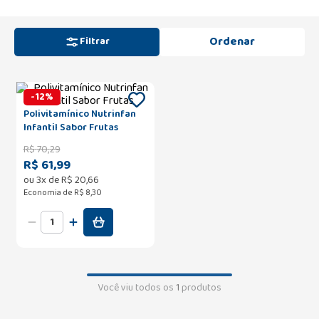
Filtrar
-
12
%
Polivitamínico Nutrinfan
Infantil Sabor Frutas
R$
70
,
29
R$ 61,99
ou
3
x de
R$
20
,
66
Economia de
R$ 8,30
Você viu todos os
1
produtos