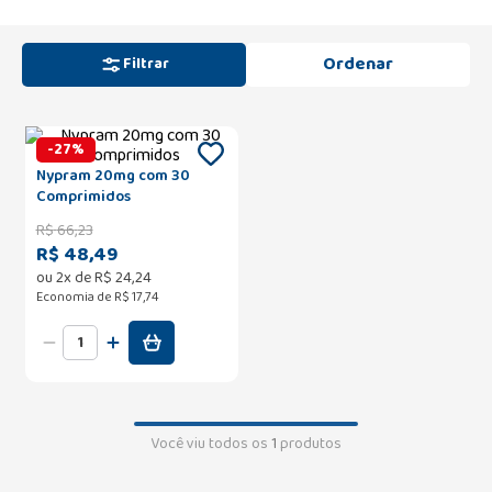
Filtrar
-
27
%
Nypram 20mg com 30
Comprimidos
R$
66
,
23
R$ 48,49
ou
2
x de
R$
24
,
24
Economia de
R$ 17,74
Você viu todos os
1
produtos