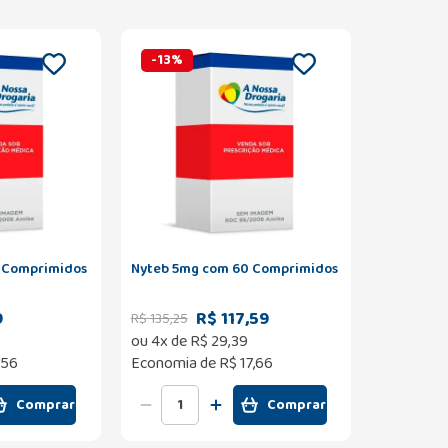
-
13
%
 Comprimidos
Nyteb 5mg com 60 Comprimidos
9
R$ 117,59
R$
135
,
25
ou
4
x de
R$
29
,
39
,56
Economia de
R$ 17,66
Comprar
Comprar