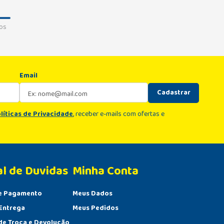
os
Email
Cadastrar
líticas de Privacidade
, receber e-mails com ofertas e
al de Duvidas
Minha Conta 
e Pagamento
Meus Dados
Entrega
Meus Pedidos
 de Troca e Devolução