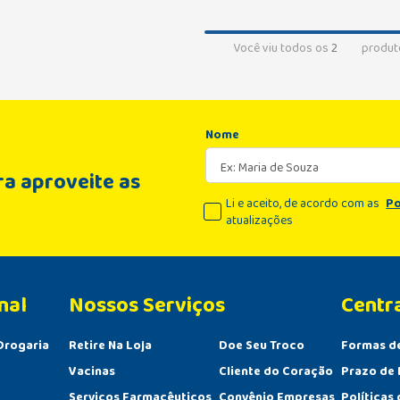
Você viu todos os
2
produt
Nome
a aproveite as
Li e aceito, de acordo com as
Po
atualizações
nal
Centr
Drogaria
Retire Na Loja
Doe Seu Troco
Formas d
Vacinas
Cliente do Coração
Prazo de 
Serviços Farmacêuticos
Convênio Empresas
Políticas