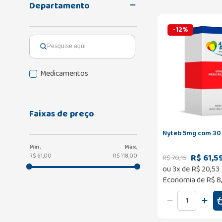
Departamento
-
12
%
Medicamentos
Faixas de preço
Nyteb 5mg com 30
R$ 61,5
R$ 61,00
R$ 118,00
R$
70
,
15
ou
3
x de
R$
20
,
53
Economia de
R$ 8