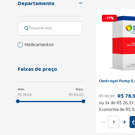
Departamento
-
11
%
Medicamentos
Faixas de preço
Oestrogel Pump 0
R$ 78,
R$ 78,00
R$ 80,00
R$
88
,
90
ou
3
x de
R$
26
,
33
Economia de
R$ 9