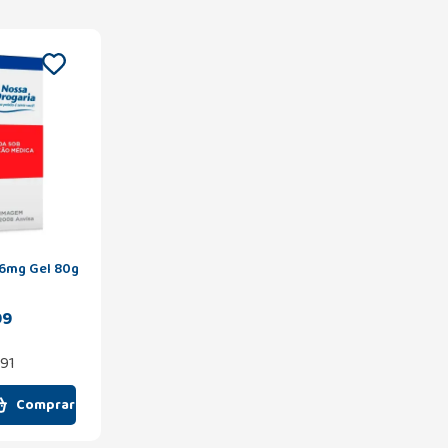
,6mg Gel 80g
99
,91
Comprar