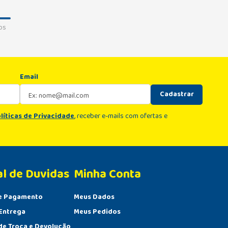
os
Email
Cadastrar
líticas de Privacidade
, receber e-mails com ofertas e
al de Duvidas
Minha Conta 
e Pagamento
Meus Dados
Entrega
Meus Pedidos
 de Troca e Devolução