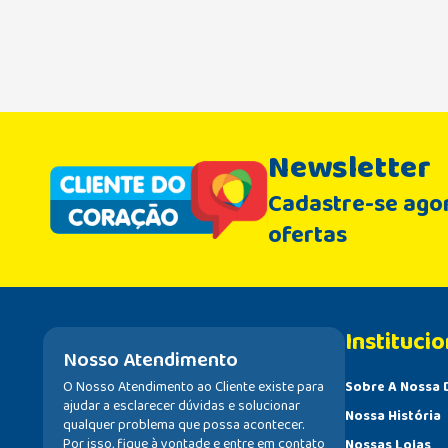
Newsletter
Cadastre-se agor
ofertas
Institucio
Nosso Atendimento
O Nosso Atendimento ao Cliente existe para
Sobre A Nossa 
ajudar a esclarecer dúvidas e solucionar
Nossa História
qualquer problema que possa acontecer.
Por isso, fique à vontade e entre em contato
Nossas Lojas