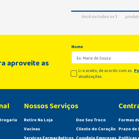
Você viu todos os
1
produt
Nome
a aproveite as
Li e aceito, de acordo com as
Po
atualizações
nal
Centr
Drogaria
Retire Na Loja
Doe Seu Troco
Formas d
Vacinas
Cliente do Coração
Prazo de 
Serviços Farmacêuticos
Convênio Empresas
Políticas