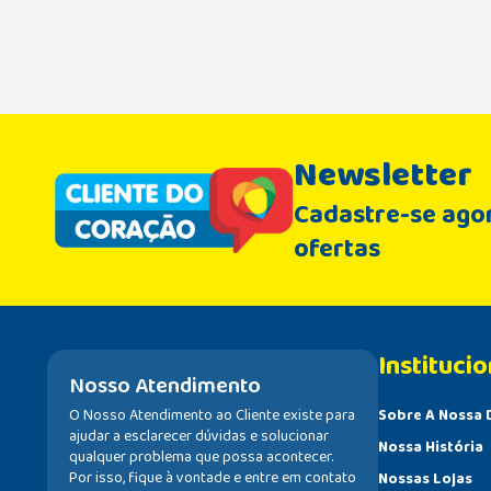
Newsletter
Cadastre-se agor
ofertas
Institucio
Nosso Atendimento
O Nosso Atendimento ao Cliente existe para
Sobre A Nossa 
ajudar a esclarecer dúvidas e solucionar
Nossa História
qualquer problema que possa acontecer.
Por isso, fique à vontade e entre em contato
Nossas Lojas