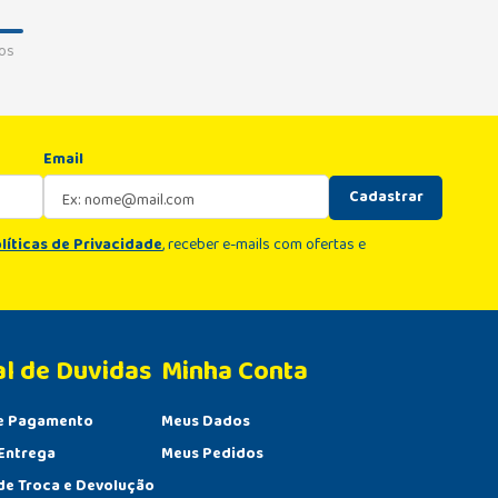
os
Email
Cadastrar
líticas de Privacidade
, receber e-mails com ofertas e
al de Duvidas
Minha Conta 
e Pagamento
Meus Dados
Entrega
Meus Pedidos
 de Troca e Devolução