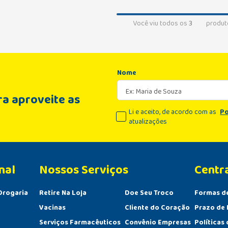
Você viu todos os
3
produt
Nome
a aproveite as
Li e aceito, de acordo com as
Po
atualizações
nal
Centr
Drogaria
Retire Na Loja
Doe Seu Troco
Formas d
Vacinas
Cliente do Coração
Prazo de 
Serviços Farmacêuticos
Convênio Empresas
Políticas