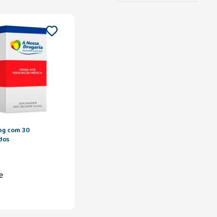
mg com 30
dos
e