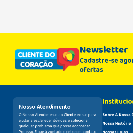
Newsletter
Cadastre-se agor
ofertas
Institucio
Nosso Atendimento
O Nosso Atendimento ao Cliente existe para
Sobre A Nossa 
ajudar a esclarecer dúvidas e solucionar
Nossa História
qualquer problema que possa acontecer.
Por isso, fique à vontade e entre em contato
Nossas Lojas