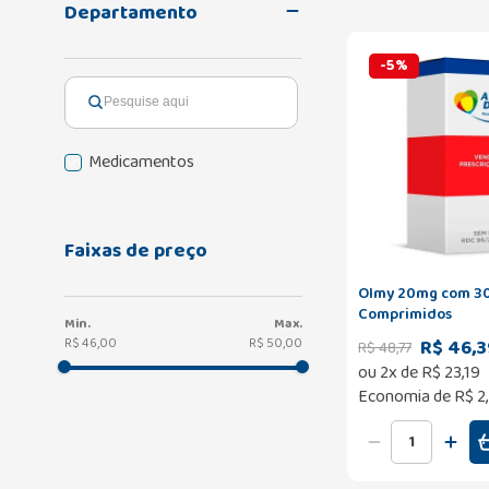
Departamento
-
5
%
Medicamentos
Faixas de preço
Olmy 20mg com 3
Comprimidos
R$ 46,3
R$ 46,00
R$ 50,00
R$
48
,
77
ou
2
x de
R$
23
,
19
Economia de
R$ 2