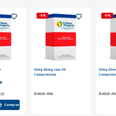
-
5
%
-
5
%
0
Olmy 40mg com 30
Olmy 20m
Comprimidos
Comprimi
9
Avise-me
Avise-m
,38
Comprar