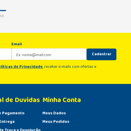
os
Email
Cadastrar
líticas de Privacidade
, receber e-mails com ofertas e
al de Duvidas
Minha Conta 
e Pagamento
Meus Dados
Entrega
Meus Pedidos
 de Troca e Devolução