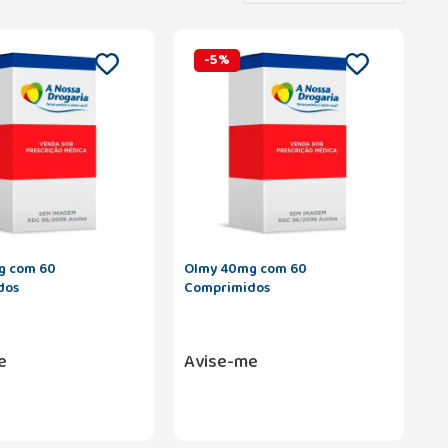
-
5
%
g com 60
Olmy 40mg com 60
dos
Comprimidos
e
Avise-me