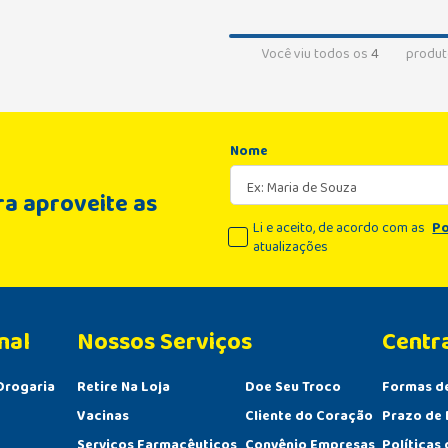
Você viu todos os
4
produt
Nome
a aproveite as
Li e aceito, de acordo com as
Po
atualizações
nal
Centr
Drogaria
Retire Na Loja
Doe Seu Troco
Formas d
Vacinas
Cliente do Coração
Prazo de 
Serviços Farmacêuticos
Convênio Empresas
Políticas