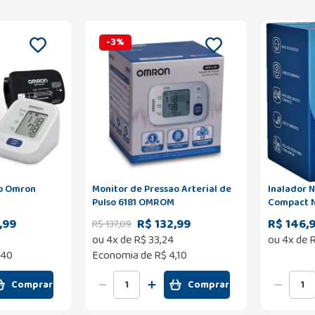
-
3
%
ão Omron
Monitor de Pressao Arterial de
Inalador N
Pulso 6181 OMROM
Compact 
,99
R$ 132,99
R$ 146,
R$
137
,
09
ou
4
x de
R$
33
,
24
ou
4
x de
,40
Economia de
R$ 4,10
Comprar
Comprar