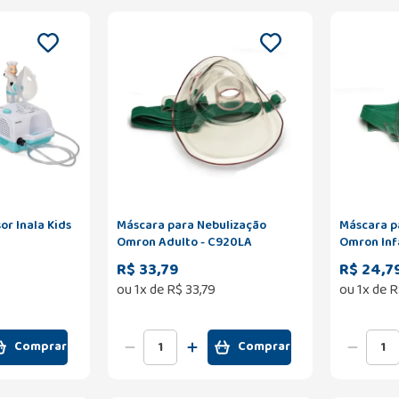
r Inala Kids
Máscara para Nebulização
Máscara p
Omron Adulto - C920LA
Omron Inf
R$ 33,79
R$ 24,7
ou
1
x de
R$
33
,
79
ou
1
x de
R
Comprar
Comprar