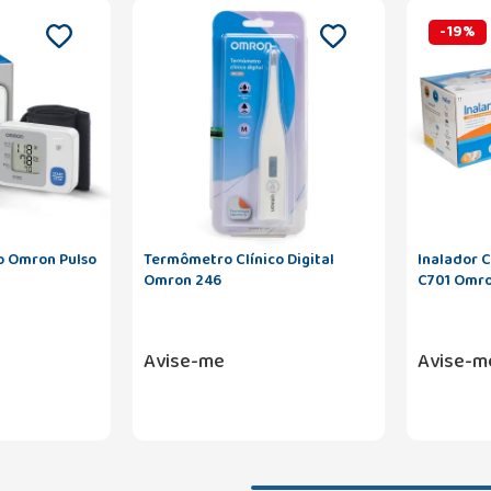
-
19
%
o Omron Pulso
Termômetro Clínico Digital
Inalador C
Omron 246
C701 Omr
Avise-me
Avise-m