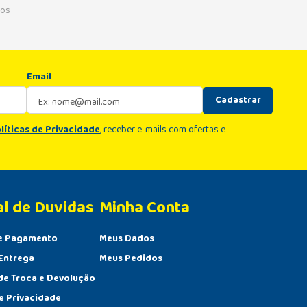
os
Email
Cadastrar
líticas de Privacidade
, receber e-mails com ofertas e
al de Duvidas
Minha Conta 
e Pagamento
Meus Dados
Entrega
Meus Pedidos
 de Troca e Devolução
de Privacidade