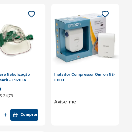
ara Nebulização
Inalador Compressor Omron NE-
antil - C920LA
C803
9
$
24
,
79
Avise-me
Comprar