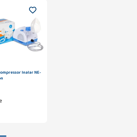
ompressor Inalar NE-
on
e