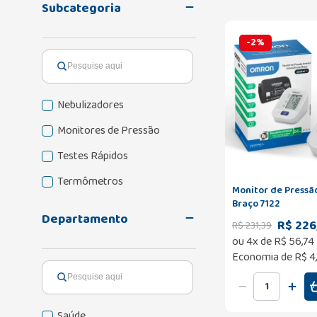
Subcategoria
-
2
%
Nebulizadores
Monitores de Pressão
Testes Rápidos
Termômetros
Monitor de Press
Braço 7122
Departamento
R$ 226
R$
231
,
39
ou
4
x de
R$
56
,
74
Economia de
R$ 4
Saúde