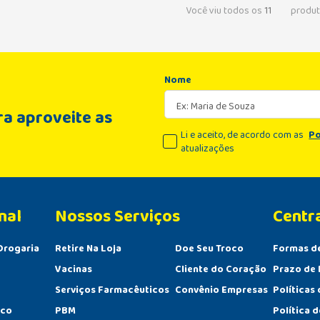
Você viu todos os
11
produt
Nome
a aproveite as
Li e aceito, de acordo com as
Po
atualizações
nal
Centr
Drogaria
Retire Na Loja
Doe Seu Troco
Formas d
Vacinas
Cliente do Coração
Prazo de 
Serviços Farmacêuticos
Convênio Empresas
Políticas
sco
PBM
Política 