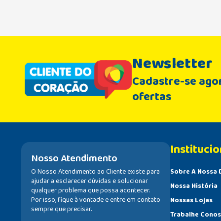
Newsletter
Cadastre-se agor
ofertas
Institucio
Nosso Atendimento
O Nosso Atendimento ao Cliente existe para
Sobre A Nossa 
ajudar a esclarecer dúvidas e solucionar
Nossa História
qualquer problema que possa acontecer.
Por isso, fique à vontade e entre em contato
Nossas Lojas
sempre que precisar.
Trabalhe Cono