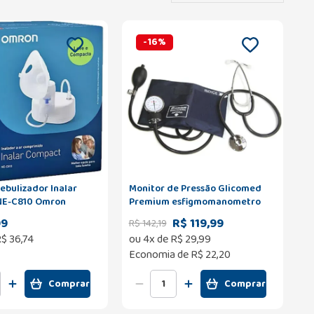
-
16
%
ebulizador Inalar
Monitor de Pressão Glicomed
NE-C810 Omron
Premium esfigmomanometro
com 1 unidade
99
R$ 119,99
R$
142
,
19
R$
36
,
74
ou
4
x de
R$
29
,
99
Economia de
R$ 22,20
Comprar
Comprar