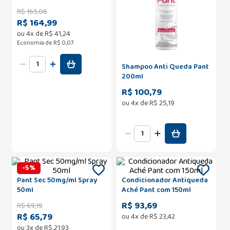
R$
165
,
06
R$ 164,99
ou
4
x de
R$
41
,
24
Economia de
R$ 0,07
Shampoo Anti Queda Pant
200ml
R$ 100,79
ou
4
x de
R$
25
,
19
-
5
%
Pant Sec 50mg/ml Spray
Condicionador Antiqueda
50ml
Aché Pant com 150ml
R$ 93,69
R$
69
,
19
R$ 65,79
ou
4
x de
R$
23
,
42
ou
3
x de
R$
21
,
93