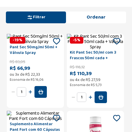
Filtrar
-
19
%
-
5
%
Pant Sec 50mg/ml 50ml +
Kit Pant Sec 50/ml com 3
Válvula Spray
Frascos 50ml cada +
R$
83
,
05
Válvula Spray
R$
116
,
12
R$ 66,99
R$ 110,39
ou
3
x de
R$
22
,
33
ou
4
x de
R$
27
,
59
Economia de
R$ 16,06
Economia de
R$ 5,73
Suplemento Alimentar
Pant Fort com 60 Cápsulas