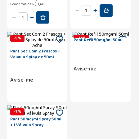
Economia de
R$ 3,40
-
5
%
-
11
%
Pant Refil 50mg/ml 50ml
Pant Sec Com 2 Frascos +
Valvula Splay de 50ml
cada Ache
Avise-me
Avise-me
-
7
%
Pant 50mg/ml Spray 50ml
+ 1 Válvula Spray