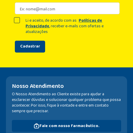
Li e aceito, de acordo com as
Políticas de
Privacidade
, receber e-mails com ofertas e
atualizações
Cadastrar
Nosso Atendimento
O Nosso Atendimento ao Cliente existe para ajudar a
esclarecer dúvidas e solucionar qualquer problema que possa
acontecer. Por isso, fique à vontade e entre em contato
sempre que precisar.
Fale com nosso farmacêutico.