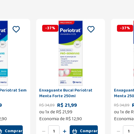
-
37
%
-
37
%
Periotrat Sem
Enxaguante Bucal Periotrat
Enxaguant
Menta Forte 250ml
Menta 25
9
R$ 21,99
R$
34
,
89
R$
34
,
89
ou
1
x de
R$
21
,
99
ou
1
x de
R
2,90
Economia de
R$ 12,90
Economia
Comprar
Comprar