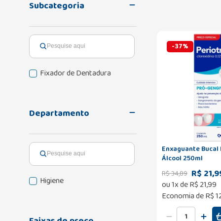
Subcategoria
-
37
%
Fixador de Dentadura
Departamento
Enxaguante Bucal 
Álcool 250ml
R$ 21,9
R$
34
,
89
Higiene
ou
1
x de
R$
21
,
99
Economia de
R$ 1
Faixas de preço