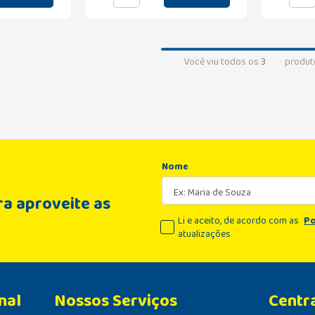
Você viu todos os
3
produt
Nome
a aproveite as
Li e aceito, de acordo com as
Po
atualizações
nal
Centr