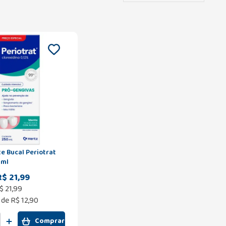
e Bucal Periotrat
0ml
R$ 21,99
$
21
,
99
 de
R$ 12,90
Comprar