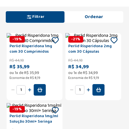
Filtrar
-
19
%
-
21
%
Perlid Risperidona 1mg
Perlid Risperidona 2mg
com 30 Comprimidos
com 30 Cápsulas
R$
44
,
18
R$
44
,
18
R$ 35,99
R$ 34,99
ou
1
x de
R$
35
,
99
ou
1
x de
R$
34
,
99
Economia de
R$ 8,19
Economia de
R$ 9,19
-
19
%
Perlid Risperidona 1mg/ml
Solução 30ml+ Seringa