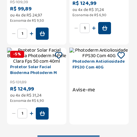
R$
109
,
39
R$ 124,99
Claro FPS 70 Bioderma 40g
R$ 99,89
ou
4
x de
R$
31
,
24
ou
4
x de
R$
24
,
97
Economia de
R$ 6,90
Economia de
R$ 9,50
-
5
%
Photoderm Antioliosidade
Protetor Solar Facial
FPS30 Com 40G
Bioderma Photoderm M
Pele Clara Fps 50 com
R$
131
,
89
40ml
R$ 124,99
Avise-me
ou
4
x de
R$
31
,
24
Economia de
R$ 6,90