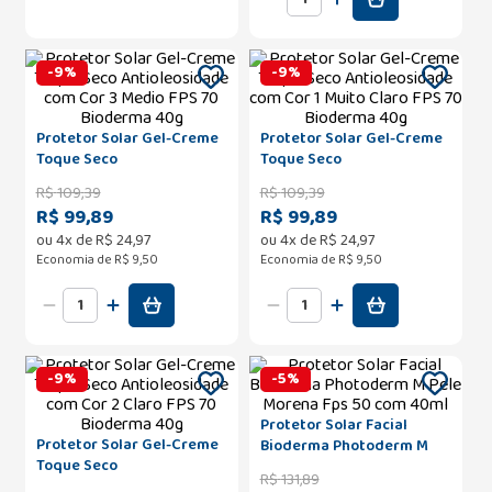
-
9
%
-
9
%
Protetor Solar Gel-Creme
Protetor Solar Gel-Creme
Toque Seco
Toque Seco
Antioleosidade com Cor 3
Antioleosidade com Cor 1
R$
109
,
39
R$
109
,
39
Medio FPS 70 Bioderma
Muito Claro FPS 70
R$ 99,89
R$ 99,89
40g
Bioderma 40g
ou
4
x de
R$
24
,
97
ou
4
x de
R$
24
,
97
Economia de
R$ 9,50
Economia de
R$ 9,50
-
9
%
-
5
%
Protetor Solar Facial
Protetor Solar Gel-Creme
Bioderma Photoderm M
Toque Seco
Pele Morena Fps 50 com
R$
131
,
89
Antioleosidade com Cor 2
40ml