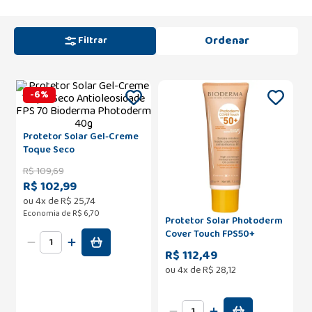
Filtrar
-
6
%
Protetor Solar Gel-Creme
Toque Seco
Antioleosidade FPS 70
R$
109
,
69
Bioderma Photoderm 40g
R$ 102,99
ou
4
x de
R$
25
,
74
Economia de
R$ 6,70
Protetor Solar Photoderm
Cover Touch FPS50+
Dourado 40g
R$ 112,49
ou
4
x de
R$
28
,
12