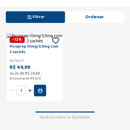
Filtrar
-
12
%
Picoprep 10mg/3,5mg com
2 sachês
R$
56
,
71
R$ 49,99
ou
2
x de
R$
24
,
99
Economia de
R$ 6,72
Você viu todos os
1
produtos