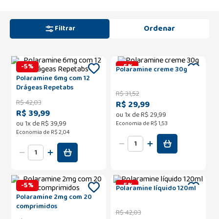
Filtrar
-
5
%
-
5
%
Polaramine creme 30g
Polaramine 6mg com 12
Drágeas Repetabs
R$
31
,
52
R$
42
,
03
R$ 29,99
R$ 39,99
ou
1
x de
R$
29
,
99
ou
1
x de
R$
39
,
99
Economia de
R$ 1,53
Economia de
R$ 2,04
-
5
%
-
5
%
Polaramine líquido 120ml
Polaramine 2mg com 20
comprimidos
R$
42
,
03