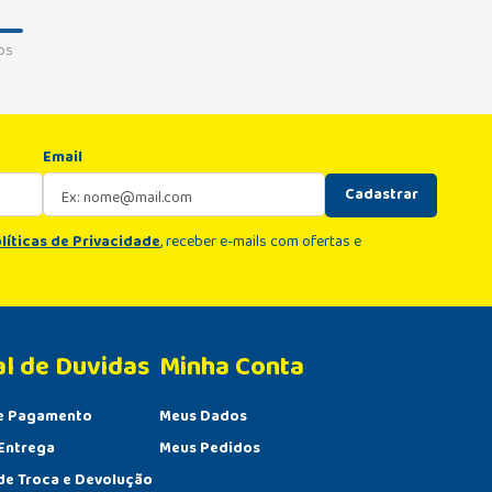
os
Email
Cadastrar
líticas de Privacidade
, receber e-mails com ofertas e
al de Duvidas
Minha Conta 
e Pagamento
Meus Dados
Entrega
Meus Pedidos
 de Troca e Devolução