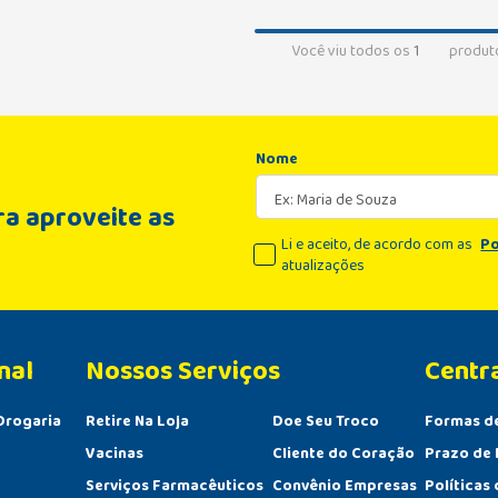
Você viu todos os
1
produt
Nome
a aproveite as
Li e aceito, de acordo com as
Po
atualizações
nal
Centr
Drogaria
Retire Na Loja
Doe Seu Troco
Formas d
Vacinas
Cliente do Coração
Prazo de 
Serviços Farmacêuticos
Convênio Empresas
Políticas