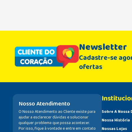
Newsletter
Cadastre-se agor
ofertas
Institucio
Nosso Atendimento
O Nosso Atendimento ao Cliente existe para
Sobre A Nossa 
ajudar a esclarecer dúvidas e solucionar
Nossa História
qualquer problema que possa acontecer.
Por isso, fique à vontade e entre em contato
Nossas Lojas