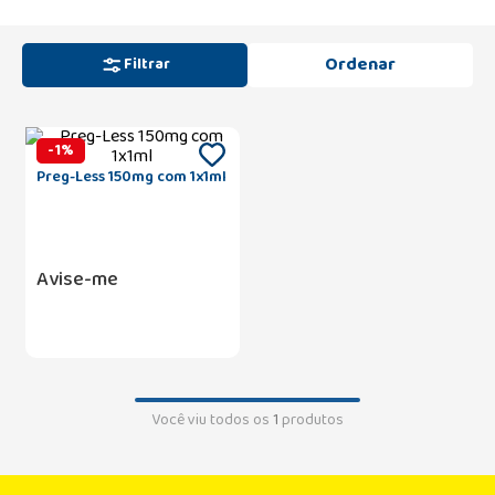
Filtrar
-
1
%
Preg-Less 150mg com 1x1ml
Avise-me
Você viu todos os
1
produtos