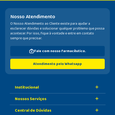
Nosso Atendimento
O Nosso Atendimento ao Cliente existe para ajudar a
esclarecer dúvidas e solucionar qualquer problema que possa
acontecer. Por isso, fique à vontade e entre em contato
sempre que precisar.
Fale com nosso farmacêutico.
Atendimento pelo Whatsapp
Institucional
Nossos Serviços
Sobre A Nossa Drogaria
Central de Dúvidas
Nossa História
Retire Na Loja