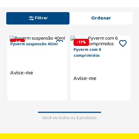
Filtrar
-
6
%
-
11
%
Pyverm suspensão 40ml
Pyverm com 6
comprimidos
Avise-me
Avise-me
Você viu todos os
2
produtos