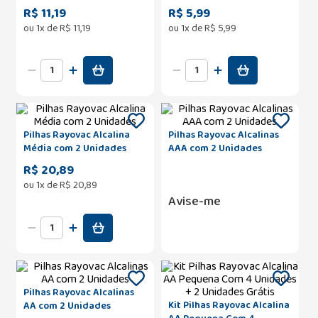
Unidades + 1 Unidade
com 4 unidades
R$ 11,19
R$ 5,99
Grátis
ou
1
x de
R$
11
,
19
ou
1
x de
R$
5
,
99
Pilhas Rayovac Alcalina
Pilhas Rayovac Alcalinas
Média com 2 Unidades
AAA com 2 Unidades
R$ 20,89
ou
1
x de
R$
20
,
89
Avise-me
Pilhas Rayovac Alcalinas
Kit Pilhas Rayovac Alcalina
AA com 2 Unidades