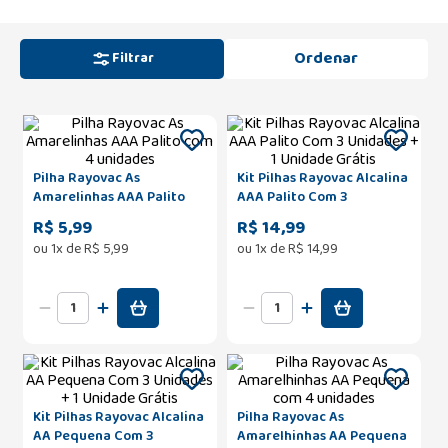
Filtrar
Pilha Rayovac As
Kit Pilhas Rayovac Alcalina
Amarelinhas AAA Palito
AAA Palito Com 3
com 4 unidades
Unidades + 1 Unidade
R$ 5,99
R$ 14,99
Grátis
ou
1
x de
R$
5
,
99
ou
1
x de
R$
14
,
99
Kit Pilhas Rayovac Alcalina
Pilha Rayovac As
AA Pequena Com 3
Amarelhinhas AA Pequena