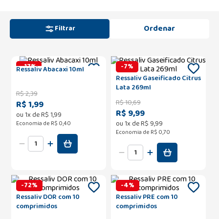
Filtrar
-
17
%
-
7
%
Ressaliv Abacaxi 10ml
Ressaliv Gaseificado Citrus
Lata 269ml
R$
2
,
39
R$
10
,
69
R$ 1,99
R$ 9,99
ou
1
x de
R$
1
,
99
ou
1
x de
R$
9
,
99
Economia de
R$ 0,40
Economia de
R$ 0,70
-
72
%
-
4
%
Ressaliv DOR com 10
Ressaliv PRE com 10
comprimidos
comprimidos