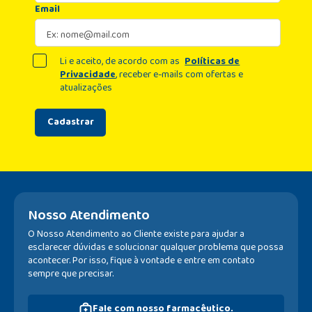
Email
Li e aceito, de acordo com as
Políticas de
Privacidade
, receber e-mails com ofertas e
atualizações
Cadastrar
Nosso Atendimento
O Nosso Atendimento ao Cliente existe para ajudar a
esclarecer dúvidas e solucionar qualquer problema que possa
acontecer. Por isso, fique à vontade e entre em contato
sempre que precisar.
Fale com nosso farmacêutico.