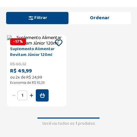
Filtrar
-
17
%
Suplemento Alimentar
Revitam Júnior 120ml
R$
60
,
32
R$ 49,99
ou
2
x de
R$
24
,
99
Economia de
R$ 10,33
Você viu todos os
1
produtos