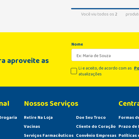
Você viu todos os
2
produt
Nome
a aproveite as
Li e aceito, de acordo com as
Po
atualizações
nal
Centr
Drogaria
Retire Na Loja
Doe Seu Troco
Formas d
Vacinas
Cliente do Coração
Prazo de 
Serviços Farmacêuticos
Convênio Empresas
Políticas