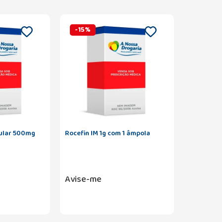
-
15
%
cular 500mg
Rocefin IM 1g com 1 âmpola
Avise-me