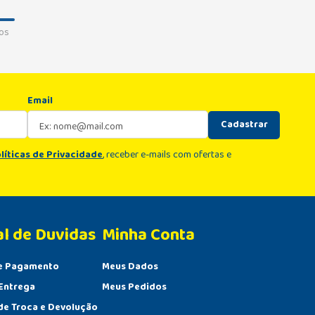
os
Email
Cadastrar
líticas de Privacidade
, receber e-mails com ofertas e
al de Duvidas
Minha Conta 
e Pagamento
Meus Dados
Entrega
Meus Pedidos
 de Troca e Devolução