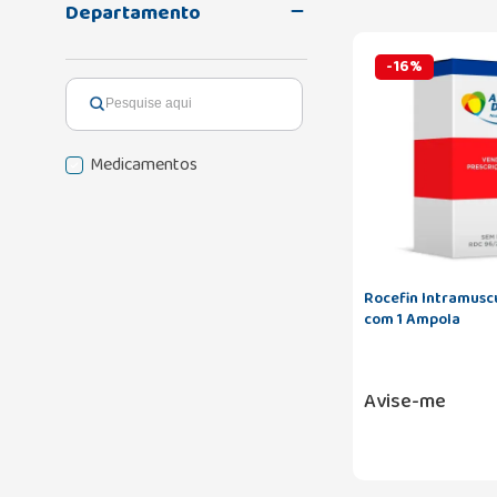
Departamento
-
16
%
Medicamentos
Rocefin Intramus
com 1 Ampola
Avise-me