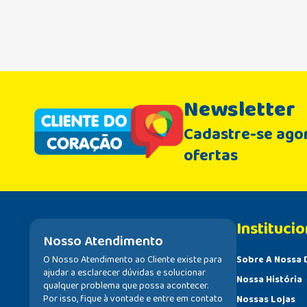
Newsletter
Cadastre-se agor
ofertas
Institucio
Nosso Atendimento
O Nosso Atendimento ao Cliente existe para
Sobre A Nossa 
ajudar a esclarecer dúvidas e solucionar
Nossa História
qualquer problema que possa acontecer.
Por isso, fique à vontade e entre em contato
Nossas Lojas