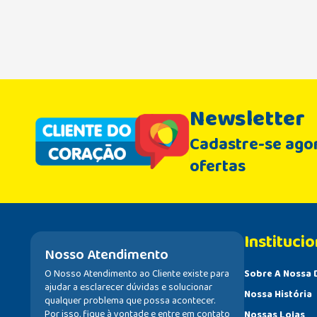
Newsletter
Cadastre-se agor
ofertas
Institucio
Nosso Atendimento
O Nosso Atendimento ao Cliente existe para
Sobre A Nossa 
ajudar a esclarecer dúvidas e solucionar
Nossa História
qualquer problema que possa acontecer.
Por isso, fique à vontade e entre em contato
Nossas Lojas