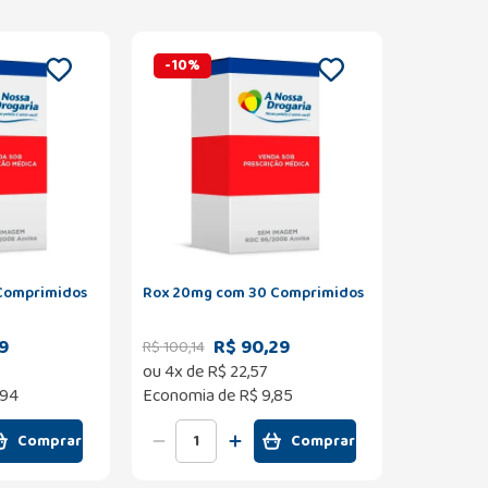
-
10
%
Comprimidos
Rox 20mg com 30 Comprimidos
9
R$ 90,29
R$
100
,
14
ou
4
x de
R$
22
,
57
,94
Economia de
R$ 9,85
Comprar
Comprar