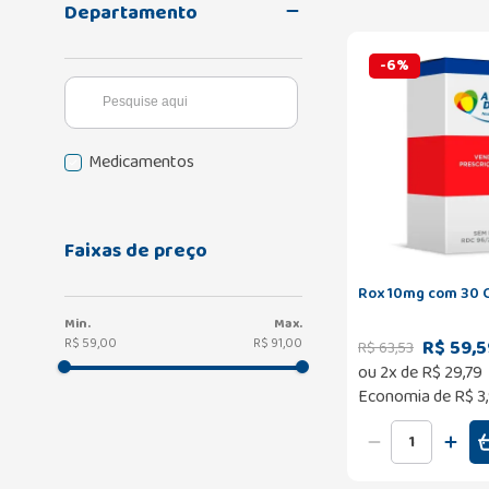
Departamento
-
6
%
Medicamentos
Faixas de preço
Rox 10mg com 30 
R$ 59,5
R$ 59,00
R$ 91,00
R$
63
,
53
ou
2
x de
R$
29
,
79
Economia de
R$ 3