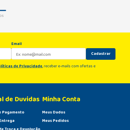
os
Email
Cadastrar
líticas de Privacidade
, receber e-mails com ofertas e
al de Duvidas
Minha Conta 
e Pagamento
Meus Dados
Entrega
Meus Pedidos
 de Troca e Devolução