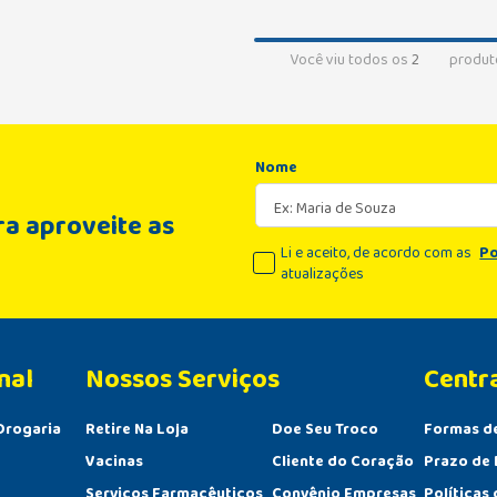
Você viu todos os
2
produt
Nome
a aproveite as
Li e aceito, de acordo com as
Po
atualizações
nal
Centr
Drogaria
Retire Na Loja
Doe Seu Troco
Formas d
Vacinas
Cliente do Coração
Prazo de 
Serviços Farmacêuticos
Convênio Empresas
Políticas