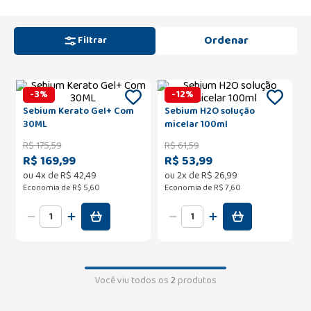
Filtrar
-
3
%
-
12
%
Sebium Kerato Gel+ Com
Sebium H2O solução
30ML
micelar 100ml
R$
175
,
59
R$
61
,
59
R$ 169,99
R$ 53,99
ou
4
x de
R$
42
,
49
ou
2
x de
R$
26
,
99
Economia de
R$ 5,60
Economia de
R$ 7,60
Você viu todos os
2
produtos