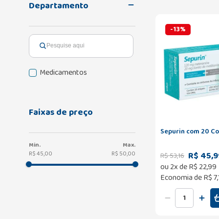
Departamento
-
13
%
Medicamentos
Faixas de preço
Sepurin com 20 C
R$ 45,9
R$ 45,00
R$ 50,00
R$
53
,
16
ou
2
x de
R$
22
,
99
Economia de
R$ 7,