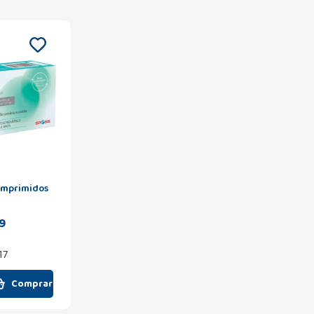
omprimidos
9
17
Comprar