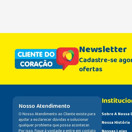
Newsletter
Cadastre-se agor
ofertas
Institucio
Nosso Atendimento
O Nosso Atendimento ao Cliente existe para
Sobre A Nossa 
ajudar a esclarecer dúvidas e solucionar
Nossa História
qualquer problema que possa acontecer.
Por isso, fique à vontade e entre em contato
Nossas Lojas