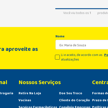
Você viu todos os
1
produt
Nome
a aproveite as
Li e aceito, de acordo com as
Po
atualizações
nal
Centr
Drogaria
Retire Na Loja
Doe Seu Troco
Formas d
Vacinas
Cliente do Coração
Prazo de 
Serviços Farmacêuticos
Convênio Empresas
Políticas