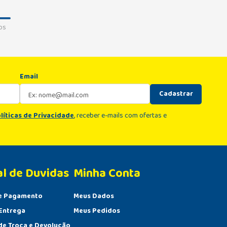
os
Email
Cadastrar
líticas de Privacidade
, receber e-mails com ofertas e
al de Duvidas
Minha Conta 
e Pagamento
Meus Dados
Entrega
Meus Pedidos
 de Troca e Devolução