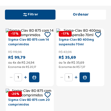
Filtrar
-
17
%
-
17
%
Sigma-Clav BD 875 com 14
Sigma-Clav BD 400mg
comprimidos
suspensão 70ml
R$
119
,
96
R$
43
,
06
R$ 99,79
R$ 35,69
ou
4
x de
R$
24
,
94
ou
1
x de
R$
35
,
69
Economia de
R$ 20,17
Economia de
R$ 7,37
-
20
%
Sigma-Clav BD 875 com 20
comprimidos