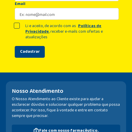
Email
Li e aceito, de acordo com as
Políticas de
Privacidade
, receber e-mails com ofertas e
atualizações
Cadastrar
Nosso Atendimento
O Nosso Atendimento ao Cliente existe para ajudar a
esclarecer dúvidas e solucionar qualquer problema que possa
acontecer. Por isso, fique à vontade e entre em contato
sempre que precisar.
Fale com nosso farmacêutico.