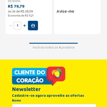
R$
91
,
00
R$ 79,79
Avise-me
ou
3
x de
R$
26
,
59
Economia de
R$ 11,21
Você viu todos os
4
produtos
Newsletter
Cadastre-se agora aproveite as ofertas
Nome