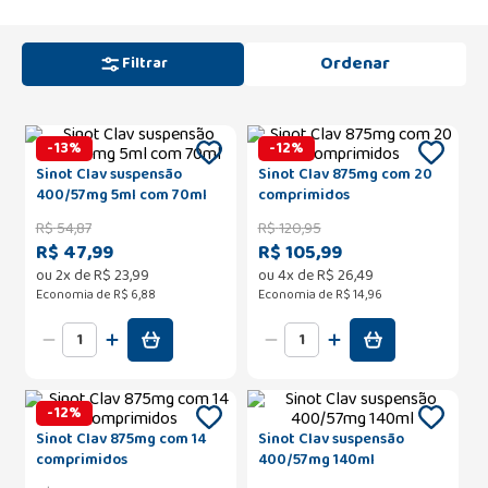
Filtrar
-
13
%
-
12
%
Sinot Clav suspensão
Sinot Clav 875mg com 20
400/57mg 5ml com 70ml
comprimidos
R$
54
,
87
R$
120
,
95
R$ 47,99
R$ 105,99
ou
2
x de
R$
23
,
99
ou
4
x de
R$
26
,
49
Economia de
R$ 6,88
Economia de
R$ 14,96
-
12
%
Sinot Clav 875mg com 14
Sinot Clav suspensão
comprimidos
400/57mg 140ml