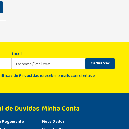
Email
Cadastrar
líticas de Privacidade
, receber e-mails com ofertas e
al de Duvidas
Minha Conta 
e Pagamento
Meus Dados