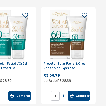
olar Facial L'Oréal
Protetor Solar Facial L'Oréal
r Expertise
Paris Solar Expertise
idade FPS60 40g
Antioleosidade FPS60 Cor Negra
9
R$ 56,79
40g
$
28
,
39
ou
2
x de
R$
28
,
39
Comprar
Comprar