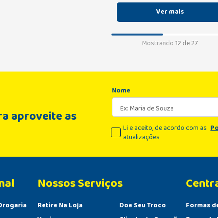
Mostrando
12 de 27
Nome
a aproveite as
Li e aceito, de acordo com as
Po
atualizações
nal
Centr
Drogaria
Retire Na Loja
Doe Seu Troco
Formas d