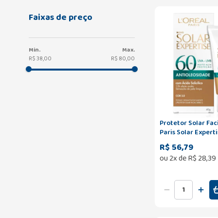
Faixas de preço
R$ 38,00
R$ 80,00
Protetor Solar Faci
Paris Solar Expert
Antioleosidade FP
R$ 56,79
Média 40g
ou
2
x de
R$
28
,
39