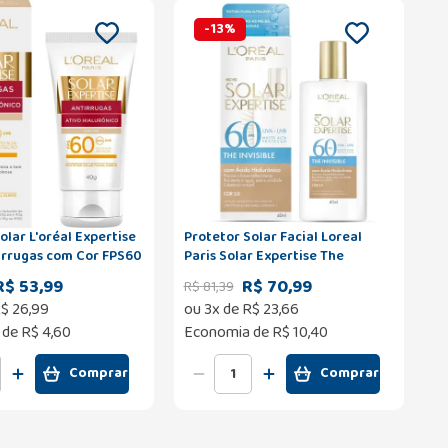
-
13
%
olar L'oréal Expertise
Protetor Solar Facial Loreal
tirrugas com Cor FPS60
Paris Solar Expertise The
Invisible com Cor 3.0 FPS 60
R$ 53,99
R$ 70,99
R$
81
,
39
Caixa 40ml
$
26
,
99
ou
3
x de
R$
23
,
66
 de
R$ 4,60
Economia de
R$ 10,40
Comprar
Comprar