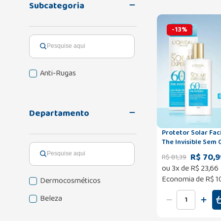
Subcategoria
-
13
%
Anti-Rugas
Departamento
Protetor Solar Facial Exper
The Invisible Sem Cor 40g
L'Oréal
R$ 70,9
R$
81
,
39
ou
3
x de
R$
23
,
66
Economia de
R$ 1
Dermocosméticos
Beleza