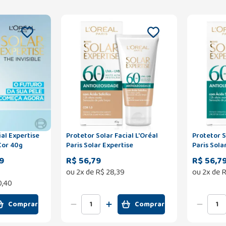
tise
Protetor Solar Facial L'Oréal
Protetor S
Paris Solar Expertise
Paris Sola
Antioleosidade FPS60 Cor Clara
Antioleos
9
R$ 56,79
R$ 56,7
40g
ou
2
x de
R$
28
,
39
ou
2
x de
R
0,40
Comprar
Comprar