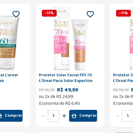
-
11
%
-
11
%
al L'oreal
Protetor Solar Facial FPS 70
Protetor S
ise
L'Oreal Paris Solar Expertise
L'Oreal Pa
S60 Cor
Efeito Make Up Cor 3.0 30g
Efeito Mak
R$ 49,99
R$
56
,
39
R$
56
,
39
ou
2
x de
R$
24
,
99
ou
2
x de
R
Economia de
R$ 6,40
Economia
Comprar
Comprar