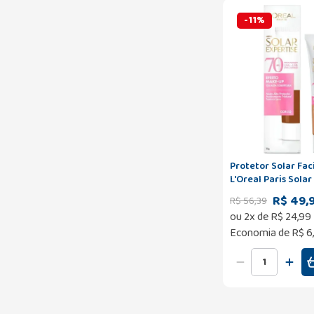
-
11
%
Protetor Solar Fac
L'Oreal Paris Solar
Efeito Make Up Cor
R$ 49,
R$
56
,
39
ou
2
x de
R$
24
,
99
Economia de
R$ 6