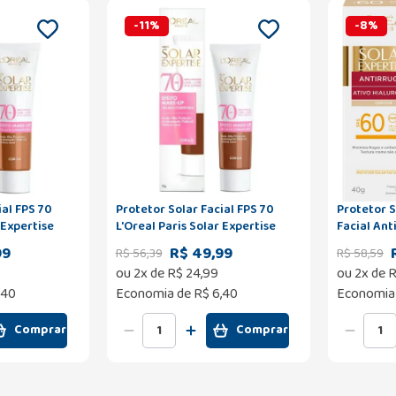
-
11
%
-
8
%
ial FPS 70
Protetor Solar Facial FPS 70
Protetor S
 Expertise
L'Oreal Paris Solar Expertise
Facial An
 5.0 30g
Efeito Make Up Cor 6.0 30g
40g
99
R$ 49,99
R$
56
,
39
R$
58
,
59
ou
2
x de
R$
24
,
99
ou
2
x de
R
,40
Economia de
R$ 6,40
Economia
Comprar
Comprar