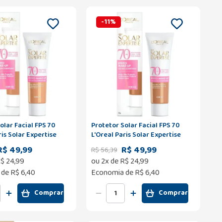
-
11
%
olar Facial FPS 70
Protetor Solar Facial FPS 70
ris Solar Expertise
L'Oreal Paris Solar Expertise
e Up Cor 2.0 30g
Efeito Make Up Cor 4.0 30g
R$ 49,99
R$ 49,99
R$
56
,
39
$
24
,
99
ou
2
x de
R$
24
,
99
 de
R$ 6,40
Economia de
R$ 6,40
Comprar
Comprar