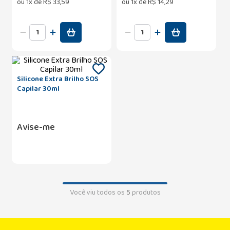
ou
1
x de
R$
33
,
59
ou
1
x de
R$
14
,
29
Silicone Extra Brilho SOS
Capilar 30ml
Avise-me
Você viu todos os
5
produtos