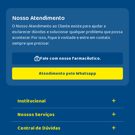
Nosso Atendimento
O Nosso Atendimento ao Cliente existe para ajudar a
esclarecer dúvidas e solucionar qualquer problema que possa
acontecer. Por isso, fique à vontade e entre em contato
sempre que precisar.
Fale com nosso farmacêutico.
Atendimento pelo Whatsapp
Institucional
Nossos Serviços
Sobre A Nossa Drogaria
Central de Dúvidas
Nossa História
Retire Na Loja