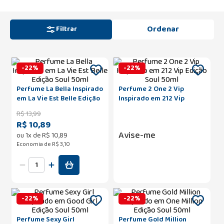
Filtrar
-
22
%
-
22
%
Perfume La Bella Inspirado
Perfume 2 One 2 Vip
em La Vie Est Belle Edição
Inspirado em 212 Vip
Soul 50ml
Edição Soul 50ml
R$
13
,
99
R$ 10,89
Avise-me
ou
1
x de
R$
10
,
89
Economia de
R$ 3,10
-
22
%
-
22
%
Perfume Sexy Girl
Perfume Gold Million