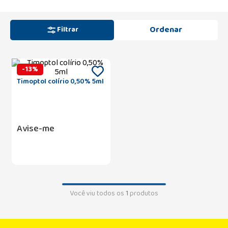
Filtrar
-
13
%
Timoptol colírio 0,50% 5ml
Avise-me
Você viu todos os
1
produtos