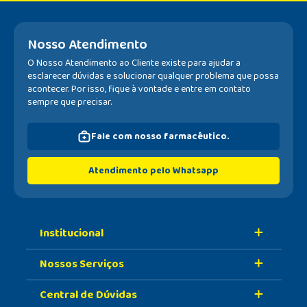
Nosso Atendimento
O Nosso Atendimento ao Cliente existe para ajudar a
esclarecer dúvidas e solucionar qualquer problema que possa
acontecer. Por isso, fique à vontade e entre em contato
sempre que precisar.
Fale com nosso farmacêutico.
Atendimento pelo Whatsapp
Institucional
Nossos Serviços
Sobre A Nossa Drogaria
Central de Dúvidas
Nossa História
Retire Na Loja