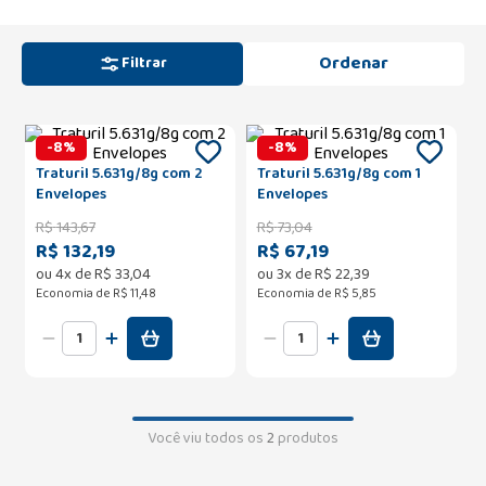
Filtrar
-
8
%
-
8
%
Traturil 5.631g/8g com 2
Traturil 5.631g/8g com 1
Envelopes
Envelopes
R$
143
,
67
R$
73
,
04
R$ 132,19
R$ 67,19
ou
4
x de
R$
33
,
04
ou
3
x de
R$
22
,
39
Economia de
R$ 11,48
Economia de
R$ 5,85
Você viu todos os
2
produtos